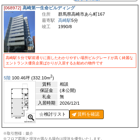
[068972]
高崎第一生命ビルディング
住所
群馬県高崎市あら町167
最寄駅
高崎駅
5分
竣工
1990/8
高崎駅５分で駅前通りに面したわかりやすい場所ビルグレードが高く綺麗な
エントランス優良企業ばかりが入居するお勧めの物件です
2
5階
100.46
坪
(332.10
m
)
賃料
相談
保証金
(未公開)
礼金
無
入居時期
2026/12/1
検討リスト
賃料を
確認
※取引態様：媒介
※フロア図面と現況が異なる場合は現況を優先いたします。