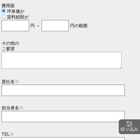
費用面
坪単価が
賃料総額が
円 ～
円の範囲
その他の
ご要望
貴社名
※
担当者名
※
絞り込み
TEL
※