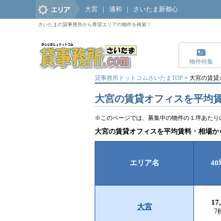
大宮
|
浦和
|
さいたま新都心
さいたまの貸事務所から希望エリアの物件を検索！
物件特集
貸事務所ドットコムさいたまTOP
> 大宮の賃
大宮の
賃貸オフィスを平均
※このページでは、募集中の物件の１坪あたり
大宮の賃貸オフィスを平均賃料・相場か
エリア名
4
17
大宮
7