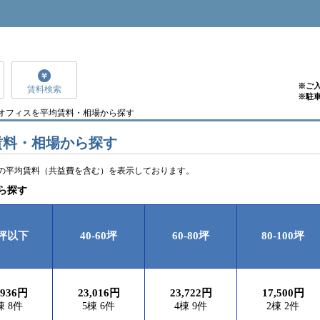
※ご
賃料検索
※駐
貸オフィスを平均賃料・相場から探す
賃料・相場から探す
の平均賃料（共益費を含む）を表示しております。
ら探す
0坪以下
40-60坪
60-80坪
80-100坪
,936円
23,016円
23,722円
17,500円
棟 8件
5棟 6件
4棟 9件
2棟 2件