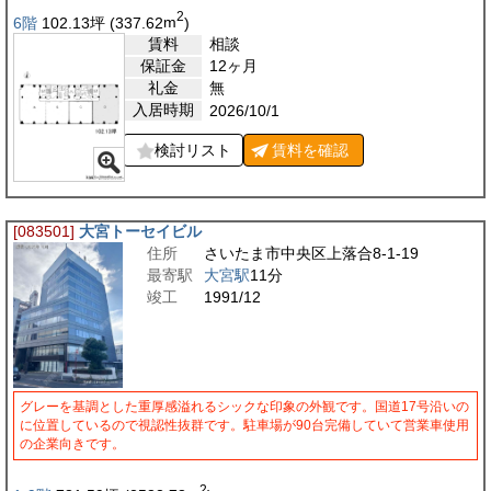
2
6階
102.13
坪
(337.62
m
)
賃料
相談
保証金
12ヶ月
礼金
無
入居時期
2026/10/1
検討リスト
賃料を
確認
[083501]
大宮トーセイビル
住所
さいたま市中央区上落合8-1-19
最寄駅
大宮駅
11分
竣工
1991/12
グレーを基調とした重厚感溢れるシックな印象の外観です。国道17号沿いの
に位置しているので視認性抜群です。駐車場が90台完備していて営業車使用
の企業向きです。
2