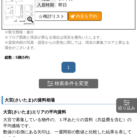
入居時期
即日
検討リスト
内見を
予約
※取引態様：媒介
※フロア図面と現況が異なる場合は現況を優先いたします。
※貸室内部の写真・貸室からの景色に関しては、現在の募集フロアと異なる
場合がございます。
総数：
5
棟(5件)
1
検索条件を変更
大宮(さいたま)の賃料相場
絞り込み
大宮(さいたま)エリアの平均賃料
大宮で募集している物件の、１坪あたりの賃料（共益費を含む）の
平均価格です。
数値の右側にある矢印は、一週間前の数値と比較した結果を表して