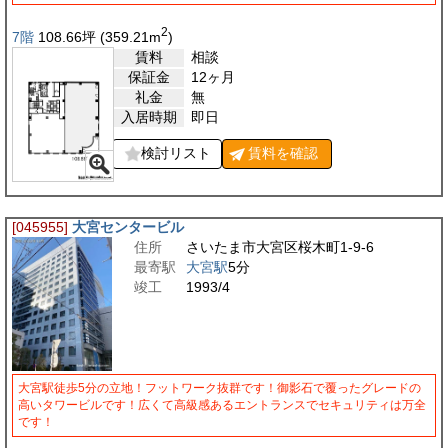
2
7階
108.66
坪
(359.21
m
)
賃料
相談
保証金
12ヶ月
礼金
無
入居時期
即日
検討リスト
賃料を
確認
[045955]
大宮センタービル
住所
さいたま市大宮区桜木町1-9-6
最寄駅
大宮駅
5分
竣工
1993/4
大宮駅徒歩5分の立地！フットワーク抜群です！御影石で覆ったグレードの
高いタワービルです！広くて高級感あるエントランスでセキュリティは万全
です！