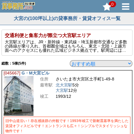
0
大宮の(100坪以上)の貸事務所・賃貸オフィス一覧
交通利便と集客力が際立つ大宮駅エリア
大宮駅エリアは、JR・新幹線・東武線・埼玉新都市交通など多数
の路線が乗り入れ、首都圏全域はもちろん、東北・北陸・上越方
面へのアクセスにも優れた広域ビジネス拠点です。駅周辺には
「ルミネ大宮」「大宮ソニックシティ」など商業・文化施設が充
実し、集客性の高い立地としても評価されています。高層オフィ
スビルから中小規模の物件まで選択肢も幅広く、営業所や支社・
総数：
5
棟(5件)
スタートアップなど多様な業態に対応可能。さいたま市の中心エ
リアとして、利便性・規模感・将来性の三拍子がそろった注目エ
[045667]
G・M大宮ビル
リアです。
住所
さいたま市大宮区土手町1-49-8
このページでは、そんな大宮エリアの100坪以上の貸事務所を表示
しています。
最寄駅
北大宮駅
5分
大宮駅
12分
竣工
1993/12
旧中山道沿い！存在感抜群の外観です！1993年竣工で新耐震基準を満たした
賃貸オフィスビルです！エントランスも広々！シンプルでスタイリッシュな
物件です！