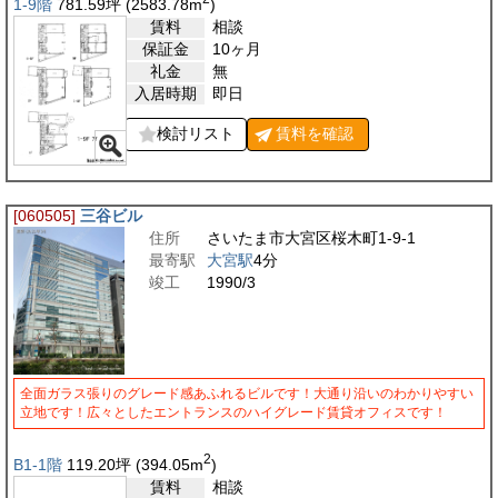
1-9階
781.59
坪
(2583.78
m
)
賃料
相談
保証金
10ヶ月
礼金
無
入居時期
即日
検討リスト
賃料を
確認
[060505]
三谷ビル
住所
さいたま市大宮区桜木町1-9-1
最寄駅
大宮駅
4分
竣工
1990/3
全面ガラス張りのグレード感あふれるビルです！大通り沿いのわかりやすい
立地です！広々としたエントランスのハイグレード賃貸オフィスです！
2
B1-1階
119.20
坪
(394.05
m
)
賃料
相談