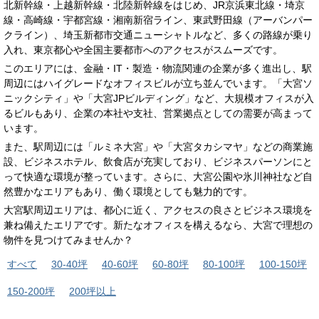
北新幹線・上越新幹線・北陸新幹線をはじめ、JR京浜東北線・埼京
線・高崎線・宇都宮線・湘南新宿ライン、東武野田線（アーバンパー
クライン）、埼玉新都市交通ニューシャトルなど、多くの路線が乗り
入れ、東京都心や全国主要都市へのアクセスがスムーズです。
このエリアには、金融・IT・製造・物流関連の企業が多く進出し、駅
周辺にはハイグレードなオフィスビルが立ち並んでいます。「大宮ソ
ニックシティ」や「大宮JPビルディング」など、大規模オフィスが入
るビルもあり、企業の本社や支社、営業拠点としての需要が高まって
います。
また、駅周辺には「ルミネ大宮」や「大宮タカシマヤ」などの商業施
設、ビジネスホテル、飲食店が充実しており、ビジネスパーソンにと
って快適な環境が整っています。さらに、大宮公園や氷川神社など自
然豊かなエリアもあり、働く環境としても魅力的です。
大宮駅周辺エリアは、都心に近く、アクセスの良さとビジネス環境を
兼ね備えたエリアです。新たなオフィスを構えるなら、大宮で理想の
物件を見つけてみませんか？
すべて
30-40坪
40-60坪
60-80坪
80-100坪
100-150坪
150-200坪
200坪以上