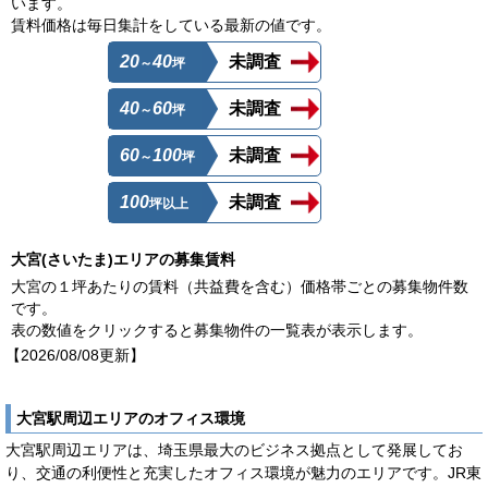
います。
賃料価格は毎日集計をしている最新の値です。
20
40
未調査
～
坪
40
60
未調査
～
坪
60
100
未調査
～
坪
100
未調査
坪以上
大宮(さいたま)エリアの募集賃料
大宮の１坪あたりの賃料（共益費を含む）価格帯ごとの募集物件数
です。
表の数値をクリックすると募集物件の一覧表が表示します。
【2026/08/08更新】
大宮駅周辺エリアのオフィス環境
大宮駅周辺エリアは、埼玉県最大のビジネス拠点として発展してお
り、交通の利便性と充実したオフィス環境が魅力のエリアです。JR東