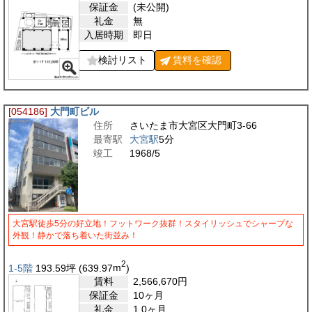
保証金
(未公開)
礼金
無
入居時期
即日
検討リスト
賃料を
確認
[054186]
大門町ビル
住所
さいたま市大宮区大門町3-66
最寄駅
大宮駅
5分
竣工
1968/5
大宮駅徒歩5分の好立地！フットワーク抜群！スタイリッシュでシャープな
外観！静かで落ち着いた街並み！
2
1-5階
193.59
坪
(639.97
m
)
賃料
2,566,670
円
保証金
10ヶ月
礼金
1.0ヶ月