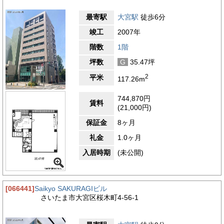
最寄駅
大宮駅
徒歩6分
竣工
2007年
階数
1階
坪数
G
35.47坪
2
平米
117.26m
744,870円
賃料
(21,000円)
保証金
8ヶ月
礼金
1.0ヶ月
入居時期
(未公開)
[066441]
Saikyo SAKURAGIビル
さいたま市大宮区桜木町4-56-1