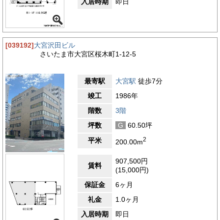
入居時期
即日
[039192]
大宮沢田ビル
さいたま市大宮区桜木町1-12-5
最寄駅
大宮駅
徒歩7分
竣工
1986年
階数
3階
坪数
G
60.50坪
2
平米
200.00m
907,500円
賃料
(15,000円)
保証金
6ヶ月
礼金
1.0ヶ月
入居時期
即日