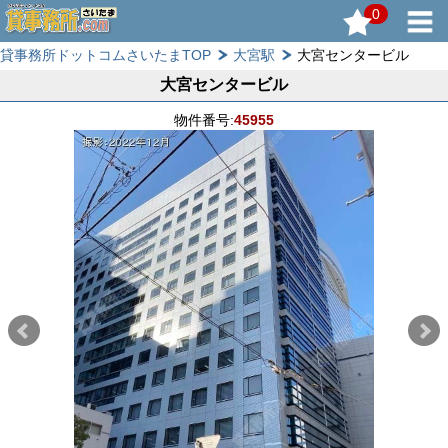
0
貸事務所ドットコムさいたまTOP
大宮駅
大宮センタービル
大宮センタービル
物件番号:
45955