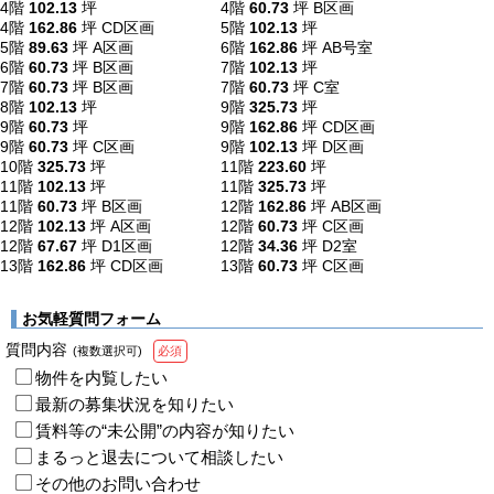
4階
102.13
坪
4階
60.73
坪
B区画
4階
162.86
坪
CD区画
5階
102.13
坪
5階
89.63
坪
A区画
6階
162.86
坪
AB号室
6階
60.73
坪
B区画
7階
102.13
坪
7階
60.73
坪
B区画
7階
60.73
坪
C室
8階
102.13
坪
9階
325.73
坪
9階
60.73
坪
9階
162.86
坪
CD区画
9階
60.73
坪
C区画
9階
102.13
坪
D区画
10階
325.73
坪
11階
223.60
坪
11階
102.13
坪
11階
325.73
坪
11階
60.73
坪
B区画
12階
162.86
坪
AB区画
12階
102.13
坪
A区画
12階
60.73
坪
C区画
12階
67.67
坪
D1区画
12階
34.36
坪
D2室
13階
162.86
坪
CD区画
13階
60.73
坪
C区画
お気軽質問フォーム
質問内容
(複数選択可)
必須
物件を内覧したい
最新の募集状況を知りたい
賃料等の“未公開”の内容が知りたい
まるっと退去について相談したい
その他のお問い合わせ