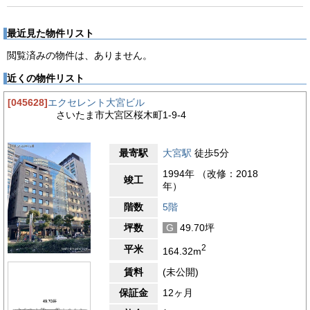
最近見た物件リスト
閲覧済みの物件は、ありません。
近くの物件リスト
[045628]
エクセレント大宮ビル
さいたま市大宮区桜木町1-9-4
最寄駅
大宮駅
徒歩5分
1994年 （改修：2018
竣工
年）
階数
5階
坪数
G
49.70坪
2
平米
164.32m
賃料
(未公開)
保証金
12ヶ月