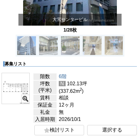
大宮センタービル
1/28枚
募集リスト
階数
6階
坪数
N
102.13
坪
2
(平米)
(337.62
m
)
賃料
相談
保証金
12ヶ月
礼金
無
入居時期
2026/10/1
検討リスト
選択する