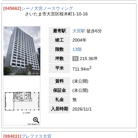
[045662]
シーノ大宮ノースウィング
さいたま市大宮区桜木町1-10-16
最寄駅
大宮駅
徒歩6分
竣工
2004年
階数
13階
坪数
N
215.36坪
2
平米
711.94m
賃料
(未公開)
保証金
(未公開)
礼金
無
入居時期
2026/11/1
[084031]
プレファス大宮