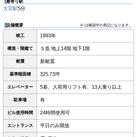
最寄り駅
大宮駅
5分
設備概要
※-は確認中の表記になります。
竣工
1993年
構造・階建て
Ｓ造 地上14階 地下1階
耐震
新耐震
基準階面積
325.73坪
エレベーター
5基、人荷用リフト有、13人乗り以上
駐車場
有
ビル使用時間
24時間使用可
エントランス
平日のみ開放