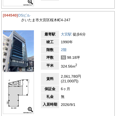
[044540]
OSビル
さいたま市大宮区桜木町4-247
最寄駅
大宮駅
徒歩6分
竣工
1990年
階数
2階
坪数
N
98.18坪
2
平米
324.56m
2,061,780円
賃料
(21,000円)
保証金
6ヶ月
礼金
無
入居時期
2026/9/1