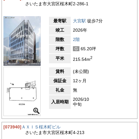
さいたま市大宮区桜木町2-286-1
最寄駅
大宮駅
徒歩7分
竣工
2026年
階数
2階
坪数
G
65.20坪
2
平米
215.54m
賃料
(未公開)
保証金
12ヶ月
礼金
無
2026/10
入居時期
中旬
[073940]
ＡＸＩＳ桜木町ビル
さいたま市大宮区桜木町4-213