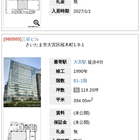
礼金
無
入居時期
2027/1/1
[060505]
三谷ビル
さいたま市大宮区桜木町1-9-1
最寄駅
大宮駅
徒歩4分
竣工
1990年
階数
B1-1階
坪数
N
119.20坪
2
平米
394.05m
賃料
(未公開)
保証金
(未公開)
礼金
無