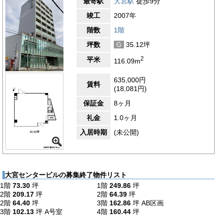
最寄駅
大宮駅
徒歩9分
竣工
2007年
階数
1階
坪数
G
35.12坪
2
平米
116.09m
635,000円
賃料
(18,081円)
保証金
8ヶ月
礼金
1.0ヶ月
入居時期
(未公開)
大宮センタービルの募集終了物件リスト
1階
73.30
坪
1階
249.86
坪
2階
209.17
坪
2階
64.39
坪
2階
64.40
坪
3階
162.86
坪
AB区画
3階
102.13
坪
A号室
4階
160.44
坪