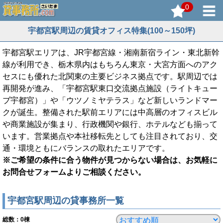
0
宇都宮駅周辺の賃貸オフィス特集(100～150坪)
宇都宮駅エリアは、JR宇都宮線・湘南新宿ライン・東北新幹
線が利用でき、栃木県内はもちろん東京・大宮方面へのアク
セスにも優れた北関東の主要ビジネス拠点です。駅周辺では
再開発が進み、「宇都宮駅東口交流拠点施設（ライトキュー
ブ宇都宮）」や「ウツノミヤテラス」など新しいランドマー
クが誕生。整備された駅前エリアには中高層のオフィスビル
や商業施設が集まり、行政機関や銀行、ホテルなども揃って
います。営業拠点や本社移転先としても注目されており、交
通・環境ともにバランスの取れたエリアです。
※ご希望の条件に合う物件が見つからない場合は、お気軽に
お問合せフォームよりご相談ください。
宇都宮駅周辺の貸事務所一覧
総数：
0
棟