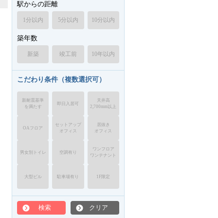
駅からの距離
1分以内
5分以内
10分以内
築年数
新築
竣工前
10年以内
こだわり条件（複数選択可）
新耐震基準
天井高
即日入居可
を満たす
2,700mm以上
セットアップ
居抜き
OAフロア
オフィス
オフィス
ワンフロア
男女別トイレ
空調有り
ワンテナント
大型ビル
駐車場有り
1F限定
検索
クリア