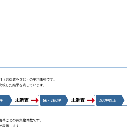
料（共益費を含む）の平均価格です。
比較した結果を表しています。
。
未調査
60
100
未調査
100
坪
～
坪
坪以上
格帯ごとの募集物件数です。
が表示します。