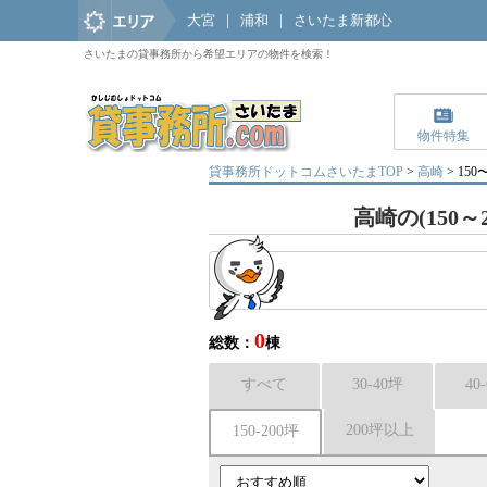
大宮
|
浦和
|
さいたま新都心
さいたまの貸事務所から希望エリアの物件を検索！
物件特集
貸事務所ドットコムさいたまTOP
>
高崎
> 1
高崎の(150
0
総数：
棟
すべて
30-40坪
40
200坪以上
150-200坪