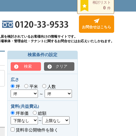
検討リスト
0
件
お問合せはこちら
入居を検討されているお客様向けの情報サイトです。
車場単体・管理会社・テナントに関するお問合せにはお応えいたしかねます。
検索条件の設定
検索
クリア
広さ
坪
平米
人数
～
賃料(共益費込)
坪単価
総額
～
賃料非公開物件を除く