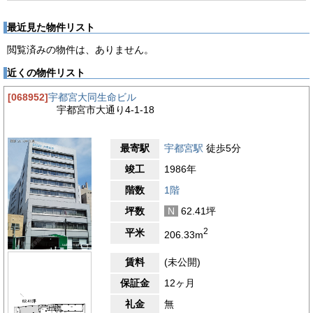
最近見た物件リスト
閲覧済みの物件は、ありません。
近くの物件リスト
[068952]
宇都宮大同生命ビル
宇都宮市大通り4-1-18
最寄駅
宇都宮駅
徒歩5分
竣工
1986年
階数
1階
坪数
N
62.41坪
2
平米
206.33m
賃料
(未公開)
保証金
12ヶ月
礼金
無