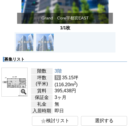
Grand Core宇都宮EAST
1/1枚
募集リスト
階数
3階
坪数
N
35.15
坪
2
(平米)
(116.20
m
)
賃料
395,438
円
保証金
3ヶ月
礼金
無
入居時期
即日
検討リスト
選択する