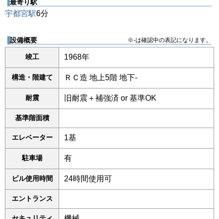
最寄り駅
宇都宮駅
6分
設備概要
※-は確認中の表記になります。
竣工
1968年
構造・階建て
ＲＣ造 地上5階 地下-
耐震
旧耐震＋補強済 or 基準OK
基準階面積
エレベーター
1基
駐車場
有
ビル使用時間
24時間使用可
エントランス
セキュリティ
機械