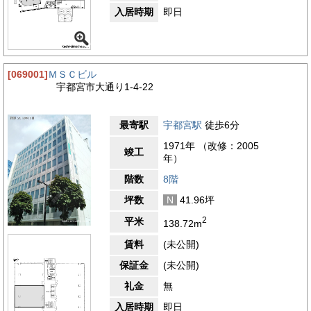
入居時期
即日
[069001]
ＭＳＣビル
宇都宮市大通り1-4-22
最寄駅
宇都宮駅
徒歩6分
1971年 （改修：2005
竣工
年）
階数
8階
坪数
N
41.96坪
2
平米
138.72m
賃料
(未公開)
保証金
(未公開)
礼金
無
入居時期
即日