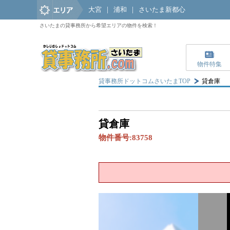
大宮
|
浦和
|
さいたま新都心
さいたまの貸事務所から希望エリアの物件を検索！
物件特集
貸事務所ドットコムさいたまTOP
貸倉庫
貸倉庫
物件番号:
83758