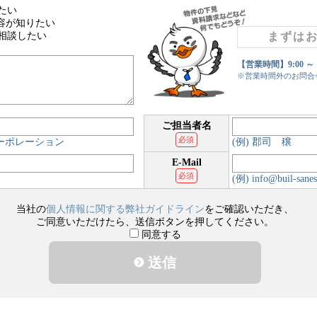
たい
容が知りたい
相談したい
まずは
【営業時間】9:00 ～
※営業時間外のお問合
ご担当者名
必須
コーポレーション
(例) 郡司 穣
E-Mail
必須
(例) info@buil-sanes
当社の
個人情報に関する弊社ガイドライン
をご確認いただき、
ご同意いただけたら、送信ボタンを押してください。
同意する
送信