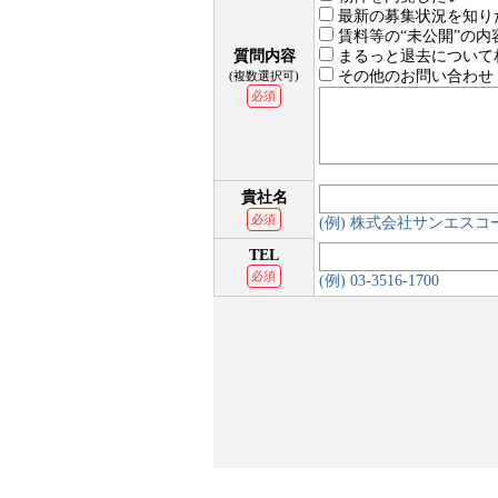
最新の募集状況を知り
賃料等の“未公開”の内
質問内容
まるっと退去について
その他のお問い合わせ
(複数選択可)
必須
貴社名
必須
(例) 株式会社サンエス
TEL
必須
(例) 03-3516-1700