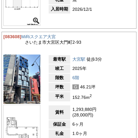
入居時期
2026/12/1
[083608]
MiRiスクエア大宮
さいたま市大宮区大門町2-93
最寄駅
大宮駅
徒歩3分
竣工
2025年
階数
6階
坪数
G
46.21坪
2
平米
152.76m
1,293,880円
賃料
(28,000円)
保証金
6ヶ月
礼金
1.0ヶ月