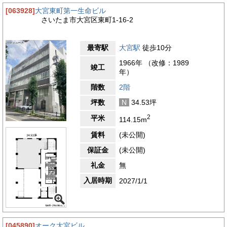
[063928]
大宮東町第一生命ビル
さいたま市大宮区東町1-16-2
最寄駅
大宮駅
徒歩10分
1966年 （改修：1989
竣工
年）
階数
2階
坪数
N
34.53坪
2
平米
114.15m
賃料
(未公開)
保証金
(未公開)
礼金
無
入居時期
2027/1/1
[045890]
オーク大宮ビル