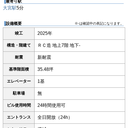
最寄り駅
大宮駅
5分
設備概要
※-は確認中の表記になります。
竣工
2025年
構造・階建て
ＲＣ造 地上7階 地下-
耐震
新耐震
基準階面積
35.48坪
エレベーター
1基
駐車場
無
ビル使用時間
24時間使用可
エントランス
全日開放（24h）