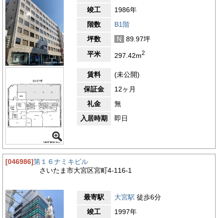
竣工
1986年
階数
B1階
坪数
N
89.97坪
2
平米
297.42m
賃料
(未公開)
保証金
12ヶ月
礼金
無
入居時期
即日
[046986]
第１６ナミキビル
さいたま市大宮区宮町4-116-1
最寄駅
大宮駅
徒歩6分
竣工
1997年