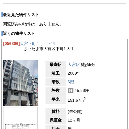
最近見た物件リスト
閲覧済みの物件は、ありません。
近くの物件リスト
[056806]
大宮下町１丁目ビル
さいたま市大宮区下町1-8-1
最寄駅
大宮駅
徒歩5分
竣工
2009年
階数
6階
坪数
N
45.88坪
2
平米
151.67m
賃料
(未公開)
保証金
12ヶ月
礼金
無