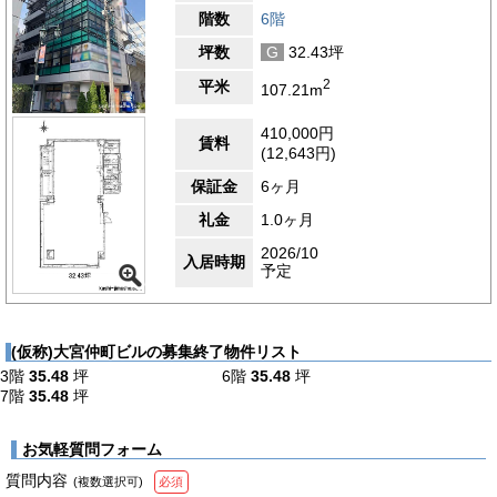
階数
6階
坪数
G
32.43坪
2
平米
107.21m
410,000円
賃料
(12,643円)
保証金
6ヶ月
礼金
1.0ヶ月
2026/10
入居時期
予定
(仮称)大宮仲町ビルの募集終了物件リスト
3階
35.48
坪
6階
35.48
坪
7階
35.48
坪
お気軽質問フォーム
質問内容
(複数選択可)
必須