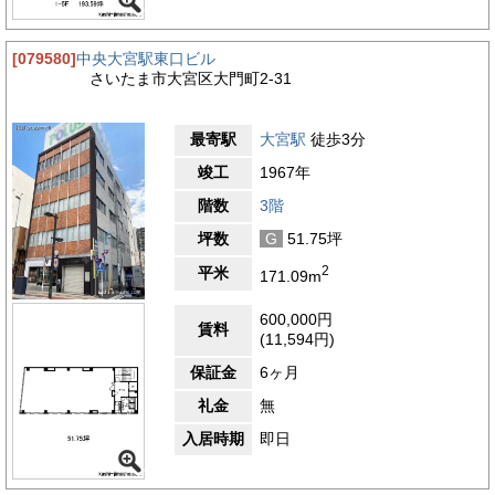
[079580]
中央大宮駅東口ビル
さいたま市大宮区大門町2-31
最寄駅
大宮駅
徒歩3分
竣工
1967年
階数
3階
坪数
G
51.75坪
2
平米
171.09m
600,000円
賃料
(11,594円)
保証金
6ヶ月
礼金
無
入居時期
即日