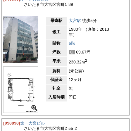
さいたま市大宮区宮町1-89
最寄駅
大宮駅
徒歩5分
1980年 （改修：2013
竣工
年）
階数
6階
坪数
G
69.67坪
2
平米
230.32m
賃料
(未公開)
保証金
12ヶ月
礼金
無
入居時期
即日
[058898]
第一大宮ビル
さいたま市大宮区宮町2-55-2