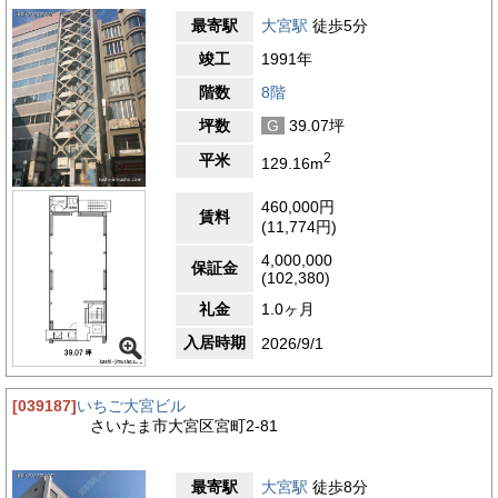
最寄駅
大宮駅
徒歩5分
竣工
1991年
階数
8階
坪数
G
39.07坪
2
平米
129.16m
460,000円
賃料
(11,774円)
4,000,000
保証金
(102,380)
礼金
1.0ヶ月
入居時期
2026/9/1
[039187]
いちご大宮ビル
さいたま市大宮区宮町2-81
最寄駅
大宮駅
徒歩8分