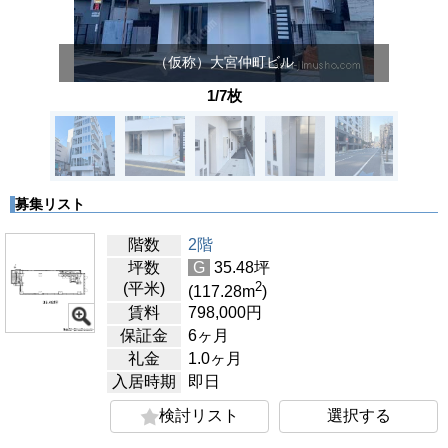
（仮称）大宮仲町ビル
1/7枚
募集リスト
階数
2階
坪数
G
35.48
坪
2
(平米)
(117.28
m
)
賃料
798,000
円
保証金
6ヶ月
礼金
1.0ヶ月
入居時期
即日
検討リスト
選択する