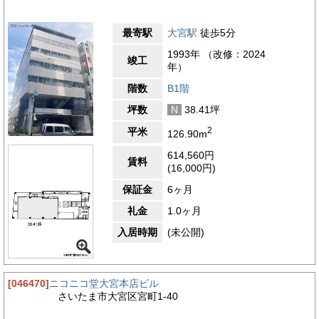
最寄駅
大宮駅
徒歩5分
1993年 （改修：2024
竣工
年）
階数
B1階
坪数
N
38.41坪
2
平米
126.90m
614,560円
賃料
(16,000円)
保証金
6ヶ月
礼金
1.0ヶ月
入居時期
(未公開)
[046470]
ニコニコ堂大宮本店ビル
さいたま市大宮区宮町1-40