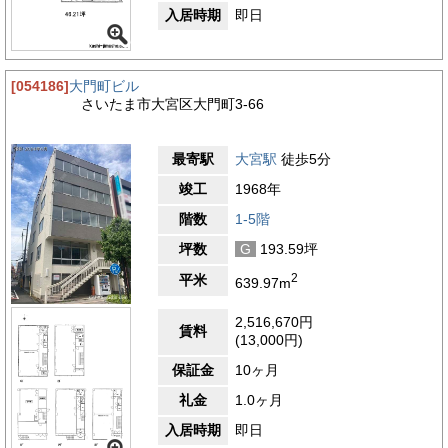
入居時期
即日
[054186]
大門町ビル
さいたま市大宮区大門町3-66
最寄駅
大宮駅
徒歩5分
竣工
1968年
階数
1-5階
坪数
G
193.59坪
2
平米
639.97m
2,516,670円
賃料
(13,000円)
保証金
10ヶ月
礼金
1.0ヶ月
入居時期
即日