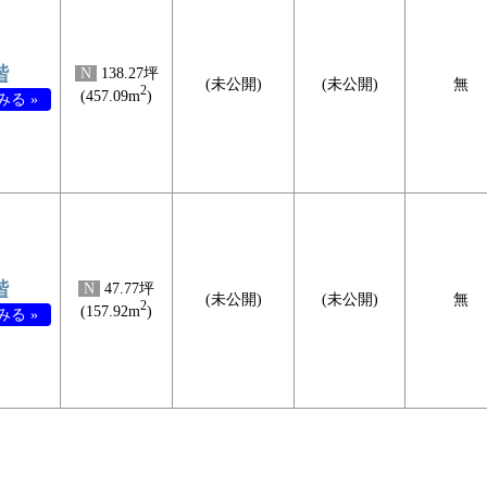
階
N
138.27坪
(未公開)
(未公開)
無
2
(457.09m
)
る »
階
N
47.77坪
(未公開)
(未公開)
無
2
(157.92m
)
る »
検
検