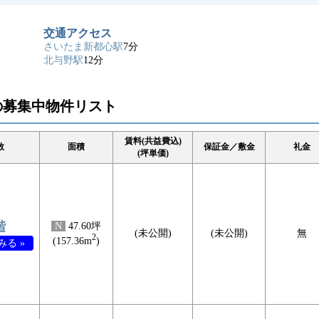
交通アクセス
さいたま新都心駅
7分
北与野駅
12分
の募集中物件リスト
賃料(共益費込)
数
面積
保証金／敷金
礼金
(坪単価)
階
N
47.60坪
(未公開)
(未公開)
無
2
(157.36m
)
る »