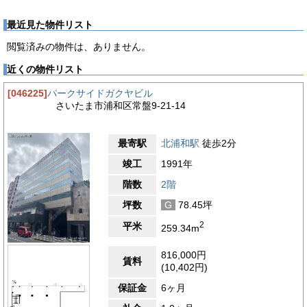
最近見た物件リスト
閲覧済みの物件は、ありません。
近くの物件リスト
[046225]
パークサイドガクヤビル
さいたま市浦和区常盤9-21-14
最寄駅
北浦和駅
徒歩2分
竣工
1991年
階数
2階
坪数
G
78.45坪
2
平米
259.34m
816,000円
賃料
(10,402円)
保証金
6ヶ月