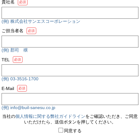
貴社名
必須
(例) 株式会社サンエスコーポレーション
ご担当者名
必須
(例) 郡司 穣
TEL
必須
(例) 03-3516-1700
E-Mail
必須
(例) info@buil-sanesu.co.jp
当社の
個人情報に関する弊社ガイドライン
をご確認いただき、ご同意
いただけたら、送信ボタンを押してください。
同意する