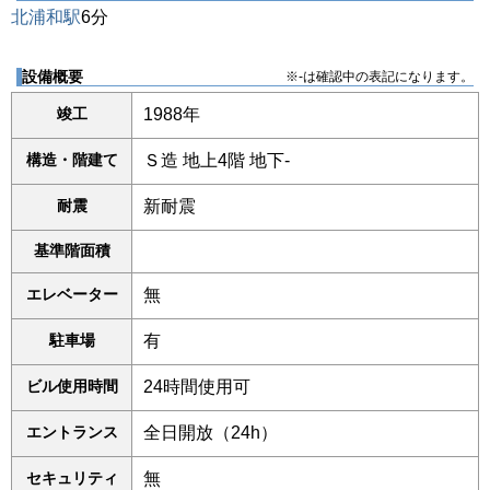
北浦和駅
6分
設備概要
※-は確認中の表記になります。
竣工
1988年
構造・階建て
Ｓ造 地上4階 地下-
耐震
新耐震
基準階面積
エレベーター
無
駐車場
有
ビル使用時間
24時間使用可
エントランス
全日開放（24h）
セキュリティ
無