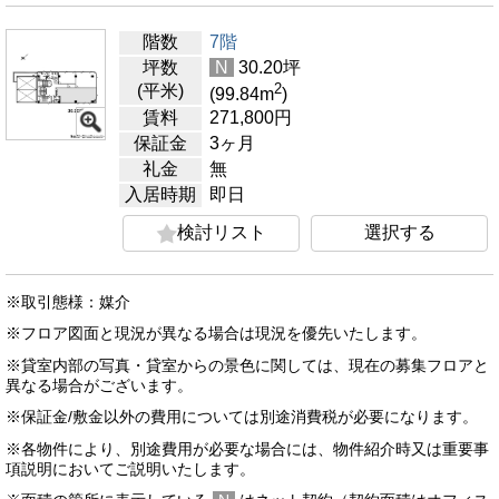
階数
7階
坪数
N
30.20
坪
2
(平米)
(99.84
m
)
賃料
271,800
円
保証金
3ヶ月
礼金
無
入居時期
即日
検討リスト
選択する
※取引態様：媒介
※フロア図面と現況が異なる場合は現況を優先いたします。
※貸室内部の写真・貸室からの景色に関しては、現在の募集フロアと
異なる場合がございます。
※保証金/敷金以外の費用については別途消費税が必要になります。
※各物件により、別途費用が必要な場合には、物件紹介時又は重要事
項説明においてご説明いたします。