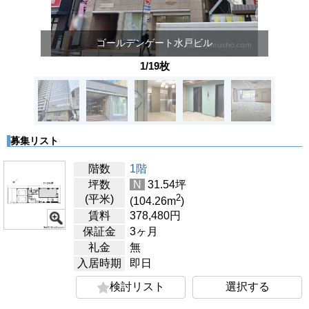
ゴールデンゲート水戸ビル
1/19枚
募集リスト
階数
1階
坪数
N
31.54
坪
2
(平米)
(104.26
m
)
賃料
378,480
円
保証金
3ヶ月
礼金
無
入居時期
即日
検討リスト
選択する