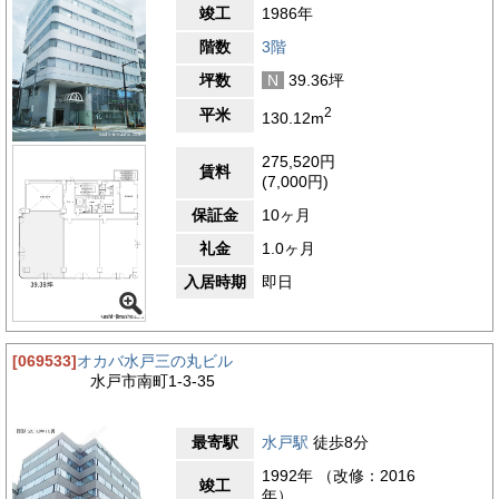
竣工
1986年
階数
3階
坪数
N
39.36坪
2
平米
130.12m
275,520円
賃料
(7,000円)
保証金
10ヶ月
礼金
1.0ヶ月
入居時期
即日
[069533]
オカバ水戸三の丸ビル
水戸市南町1-3-35
最寄駅
水戸駅
徒歩8分
1992年 （改修：2016
竣工
年）