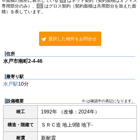
※面積の箇所に表示している
N
はネット契約（契約面積はオフィス
専用部分のみ）、
G
はグロス契約（契約面積は共用部分を加えた面
積）を表しています。
選択した物件をお問合せ
住所
水戸市南町2-4-46
最寄り駅
水戸駅
10分
設備概要
※-は確認中の表記になります。
竣工
1992年 （改修：2024年）
構造・階建て
ＳＲＣ造 地上9階 地下-
耐震
新耐震