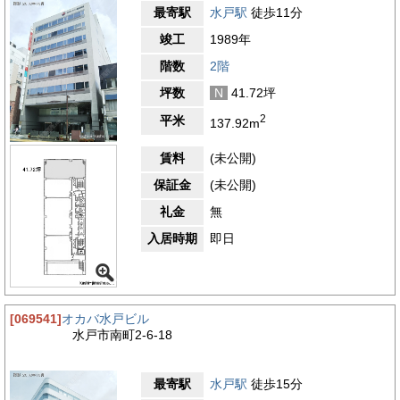
最寄駅
水戸駅
徒歩11分
竣工
1989年
階数
2階
坪数
N
41.72坪
2
平米
137.92m
賃料
(未公開)
保証金
(未公開)
礼金
無
入居時期
即日
[069541]
オカバ水戸ビル
水戸市南町2-6-18
最寄駅
水戸駅
徒歩15分