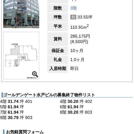
階数
3階
坪数
N
33.55坪
2
平米
110.91m
285,175円
賃料
(8,500円)
保証金
10ヶ月
礼金
1.0ヶ月
入居時期
即日
ゴールデンゲート水戸ビルの募集終了物件リスト
4階
31.74
坪
401
4階
30.20
坪
402
5階
61.94
坪
6階
61.94
坪
7階
61.94
坪
8階
30.20
坪
803
9階
30.79
坪
903
お気軽質問フォーム