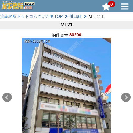
0
貸事務所ドットコムさいたまTOP
川口駅
ＭＬ２１
ML21
物件番号:
80200