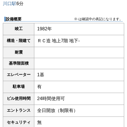
川口駅
6分
設備概要
※-は確認中の表記になります。
竣工
1982年
構造・階建て
ＲＣ造 地上7階 地下-
耐震
基準階面積
エレベーター
1基
駐車場
有
ビル使用時間
24時間使用可
エントランス
全日開放（制限有）
セキュリティ
無