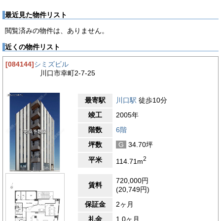
最近見た物件リスト
閲覧済みの物件は、ありません。
近くの物件リスト
[084144]
シミズビル
川口市幸町2-7-25
最寄駅
川口駅
徒歩10分
竣工
2005年
階数
6階
坪数
G
34.70坪
2
平米
114.71m
720,000円
賃料
(20,749円)
保証金
2ヶ月
礼金
1.0ヶ月