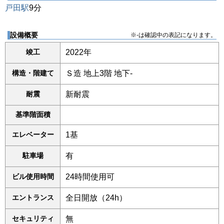
戸田駅
9分
設備概要
※-は確認中の表記になります。
竣工
2022年
構造・階建て
Ｓ造 地上3階 地下-
耐震
新耐震
基準階面積
エレベーター
1基
駐車場
有
ビル使用時間
24時間使用可
エントランス
全日開放（24h）
セキュリティ
無