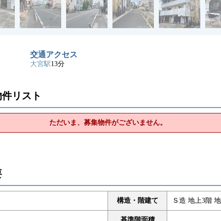
交通アクセス
大宮駅
13分
物件リスト
ただいま、募集物件がございません。
要
構造・階建て
Ｓ造 地上3階 地
基準階面積