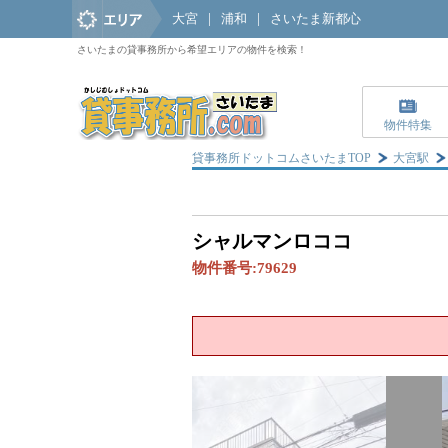
大宮
|
浦和
|
さいたま新都心
さいたまの貸事務所から希望エリアの物件を検索！
物件特集
貸事務所ドットコムさいたまTOP
大宮駅
シャルマンロココ
物件番号:
79629