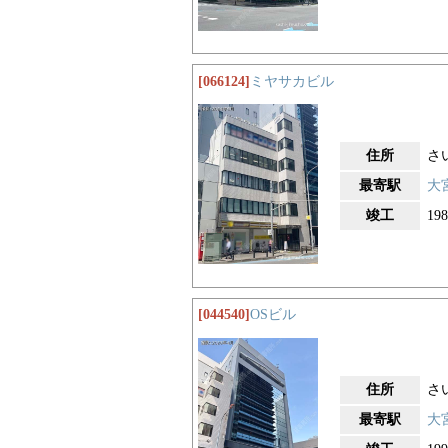
[066124]
ミヤサカビル
住所
さ
最寄駅
大
竣工
19
[044540]
OSビル
住所
さ
最寄駅
大