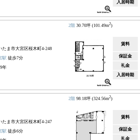
入居時期
2
2階
30.70坪 (101.49m
)
賃料
いたま市大宮区桜木町4-248
保証金
宮駅
徒歩7分
礼金
89年
入居時期
2
2階
98.18坪 (324.56m
)
賃料
いたま市大宮区桜木町4-247
保証金
宮駅
徒歩6分
礼金