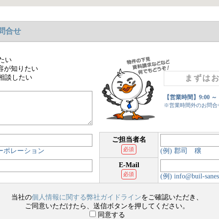
問合せ
たい
容が知りたい
相談したい
まずは
【営業時間】9:00 ～
※営業時間外のお問合
ご担当者名
必須
コーポレーション
(例) 郡司 穣
E-Mail
必須
(例) info@buil-sanes
当社の
個人情報に関する弊社ガイドライン
をご確認いただき、
ご同意いただけたら、送信ボタンを押してください。
同意する