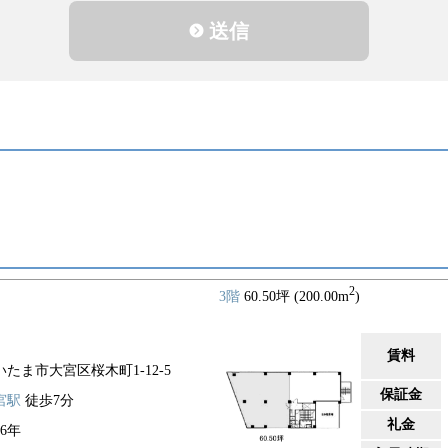
送信
2
3階
60.50坪 (200.00m
)
賃料
いたま市大宮区桜木町1-12-5
保証金
宮駅
徒歩7分
礼金
86年