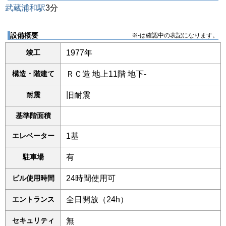
武蔵浦和駅
3分
設備概要
※-は確認中の表記になります。
竣工
1977年
構造・階建て
ＲＣ造 地上11階 地下-
耐震
旧耐震
基準階面積
エレベーター
1基
駐車場
有
ビル使用時間
24時間使用可
エントランス
全日開放（24h）
セキュリティ
無