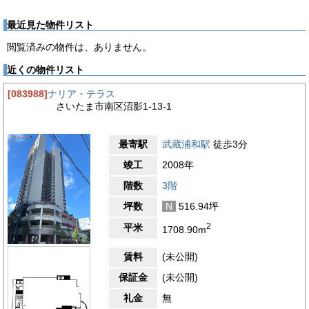
最近見た物件リスト
閲覧済みの物件は、ありません。
近くの物件リスト
[083988]
ナリア・テラス
さいたま市南区沼影1-13-1
最寄駅
武蔵浦和駅
徒歩3分
竣工
2008年
階数
3階
坪数
N
516.94坪
2
平米
1708.90m
賃料
(未公開)
保証金
(未公開)
礼金
無