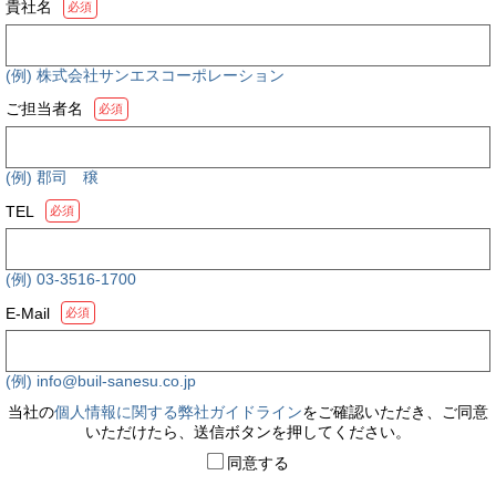
貴社名
必須
(例) 株式会社サンエスコーポレーション
ご担当者名
必須
(例) 郡司 穣
TEL
必須
(例) 03-3516-1700
E-Mail
必須
(例) info@buil-sanesu.co.jp
当社の
個人情報に関する弊社ガイドライン
をご確認いただき、ご同意
いただけたら、送信ボタンを押してください。
同意する