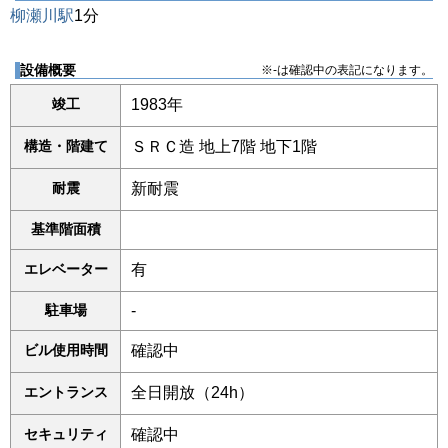
柳瀬川駅
1分
設備概要
※-は確認中の表記になります。
竣工
1983年
構造・階建て
ＳＲＣ造 地上7階 地下1階
耐震
新耐震
基準階面積
エレベーター
有
駐車場
-
ビル使用時間
確認中
エントランス
全日開放（24h）
セキュリティ
確認中