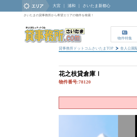
大宮
|
浦和
|
さいたま新都心
さいたまの貸事務所から希望エリアの物件を検索！
物件特集
貸事務所ドットコムさいたまTOP
舎人公園
花之枝貸倉庫Ⅰ
物件番号:
78120