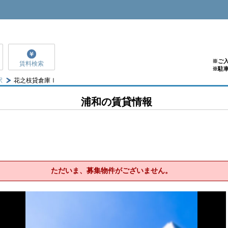
※ご
賃料検索
※駐
駅
花之枝貸倉庫Ⅰ
浦和の賃貸情報
ただいま、募集物件がございません。