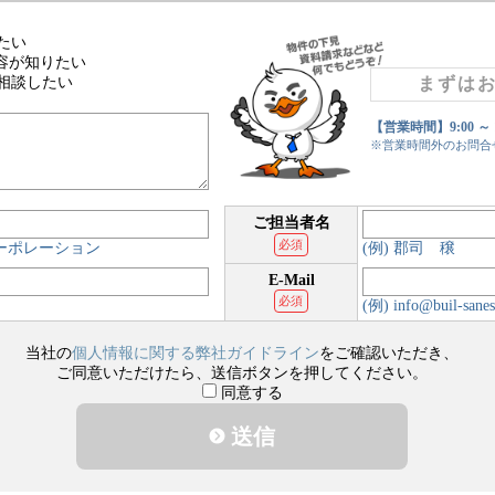
たい
容が知りたい
相談したい
まずは
【営業時間】9:00 ～
※営業時間外のお問合
ご担当者名
必須
コーポレーション
(例) 郡司 穣
E-Mail
必須
(例) info@buil-sanes
当社の
個人情報に関する弊社ガイドライン
をご確認いただき、
ご同意いただけたら、送信ボタンを押してください。
同意する
送信