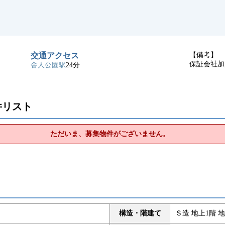
交通アクセス
【備考】
保証会社加
舎人公園駅
24分
件リスト
ただいま、募集物件がございません。
構造・階建て
Ｓ造 地上1階 地