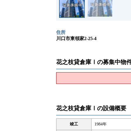
住所
川口市東領家2-25-4
花之枝貸倉庫Ⅰの募集中物
花之枝貸倉庫Ⅰの設備概要
竣工
1984年