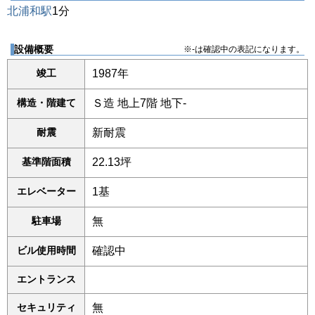
北浦和駅
1分
設備概要
※-は確認中の表記になります。
竣工
1987年
構造・階建て
Ｓ造 地上7階 地下-
耐震
新耐震
基準階面積
22.13坪
エレベーター
1基
駐車場
無
ビル使用時間
確認中
エントランス
セキュリティ
無