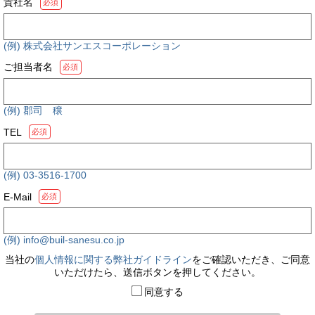
貴社名
必須
(例) 株式会社サンエスコーポレーション
ご担当者名
必須
(例) 郡司 穣
TEL
必須
(例) 03-3516-1700
E-Mail
必須
(例) info@buil-sanesu.co.jp
当社の
個人情報に関する弊社ガイドライン
をご確認いただき、ご同意
いただけたら、送信ボタンを押してください。
同意する