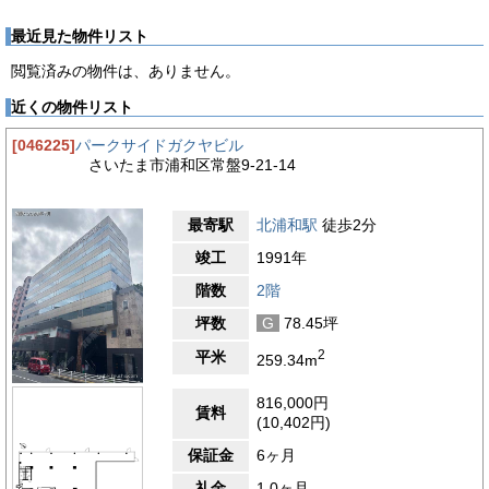
最近見た物件リスト
閲覧済みの物件は、ありません。
近くの物件リスト
[046225]
パークサイドガクヤビル
さいたま市浦和区常盤9-21-14
最寄駅
北浦和駅
徒歩2分
竣工
1991年
階数
2階
坪数
G
78.45坪
2
平米
259.34m
816,000円
賃料
(10,402円)
保証金
6ヶ月
礼金
1.0ヶ月