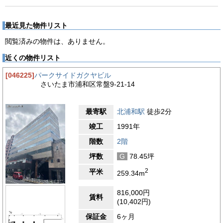
最近見た物件リスト
閲覧済みの物件は、ありません。
近くの物件リスト
[046225]
パークサイドガクヤビル
さいたま市浦和区常盤9-21-14
最寄駅
北浦和駅
徒歩2分
竣工
1991年
階数
2階
坪数
G
78.45坪
2
平米
259.34m
816,000円
賃料
(10,402円)
保証金
6ヶ月