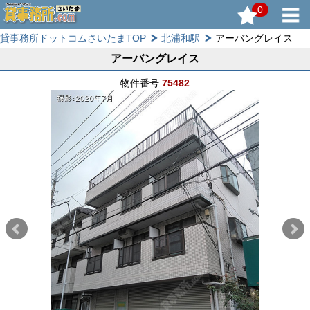
0
貸事務所ドットコムさいたまTOP
北浦和駅
アーバングレイス
アーバングレイス
物件番号:
75482