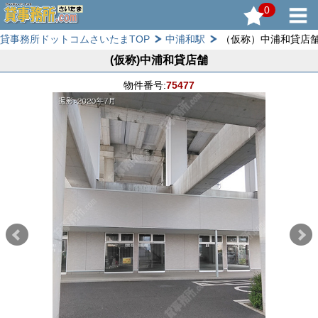
0
貸事務所ドットコムさいたまTOP
中浦和駅
（仮称）中浦和貸店
(仮称)中浦和貸店舗
物件番号:
75477