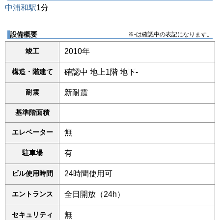
中浦和駅
1分
設備概要
※-は確認中の表記になります。
竣工
2010年
構造・階建て
確認中 地上1階 地下-
耐震
新耐震
基準階面積
エレベーター
無
駐車場
有
ビル使用時間
24時間使用可
エントランス
全日開放（24h）
セキュリティ
無