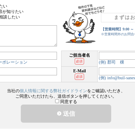
たい
容が知りたい
相談したい
まずは
【営業時間】9:00 ～
※営業時間外のお問合
ご担当者名
必須
コーポレーション
(例) 郡司 穣
E-Mail
必須
(例) info@buil-sanes
当社の
個人情報に関する弊社ガイドライン
をご確認いただき、
ご同意いただけたら、送信ボタンを押してください。
同意する
送信