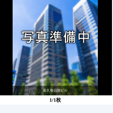
富久春日部ビル
1/1枚