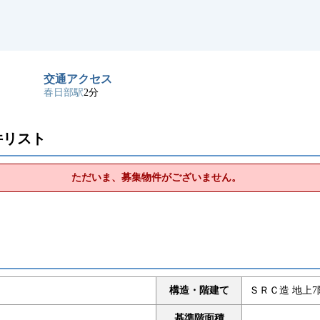
交通アクセス
春日部駅
2分
件リスト
ただいま、募集物件がございません。
構造・階建て
ＳＲＣ造 地上7
基準階面積