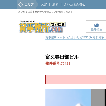
大宮
|
浦和
|
さいたま新都心
さいたまの貸事務所から希望エリアの物件を検索！
物件特集
貸事務所ドットコムさいたまTOP
春日部駅
富久春日部ビル
物件番号:
75431