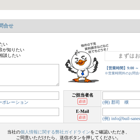
問合せ
たい
容が知りたい
相談したい
まずは
【営業時間】9:00 ～
※営業時間外のお問合
ご担当者名
必須
コーポレーション
(例) 郡司 穣
E-Mail
必須
(例) info@buil-sanes
当社の
個人情報に関する弊社ガイドライン
をご確認いただき、
ご同意いただけたら、送信ボタンを押してください。