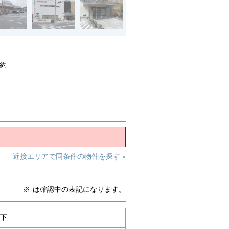
約
近接エリアで同条件の物件を探す »
※-は確認中の表記になります。
下-