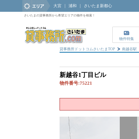
大宮
|
浦和
|
さいたま新都心
さいたまの貸事務所から希望エリアの物件を検索！
物件特集
貸事務所ドットコムさいたまTOP
南越谷駅
新越谷1丁目ビル
物件番号:
75221