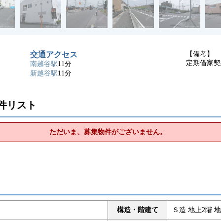
交通アクセス
【備考】
定期借家契
南越谷駅
11分
新越谷駅
11分
件リスト
ただいま、募集物件がございません。
構造・階建て
Ｓ造 地上2階 地