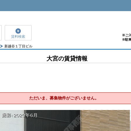
※ご
賃料検索
※駐
新越谷１丁目ビル
大宮の賃貸情報
ただいま、募集物件がございません。