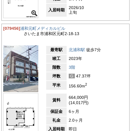
2026/10
入居時期
上旬
[079456]
浦和元町メディカルビル
さいたま市浦和区元町2-18-13
最寄駅
北浦和駅
徒歩7分
竣工
2023年
階数
3階
坪数
G
47.37坪
2
平米
156.60m
664,000円
賃料
(14,017円)
保証金
6ヶ月
礼金
2.0ヶ月
入居時期
即日