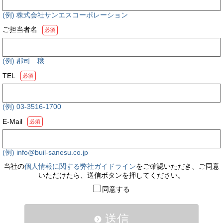
(例) 株式会社サンエスコーポレーション
ご担当者名
必須
(例) 郡司 穣
TEL
必須
(例) 03-3516-1700
E-Mail
必須
(例) info@buil-sanesu.co.jp
当社の
個人情報に関する弊社ガイドライン
をご確認いただき、ご同意
いただけたら、送信ボタンを押してください。
同意する
送信