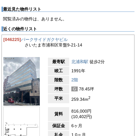
最近見た物件リスト
閲覧済みの物件は、ありません。
近くの物件リスト
[046225]
パークサイドガクヤビル
さいたま市浦和区常盤9-21-14
最寄駅
北浦和駅
徒歩2分
竣工
1991年
階数
2階
坪数
G
78.45坪
2
平米
259.34m
816,000円
賃料
(10,402円)
保証金
6ヶ月
礼金
1.0ヶ月