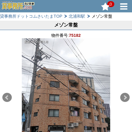
0
貸事務所ドットコムさいたまTOP
北浦和駅
メゾン常盤
メゾン常盤
物件番号:
75182