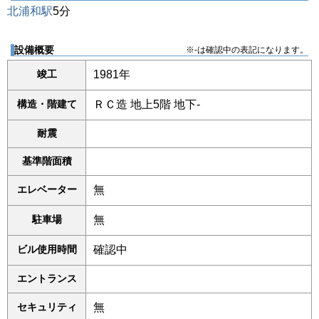
北浦和駅
5分
設備概要
※-は確認中の表記になります。
竣工
1981年
構造・階建て
ＲＣ造 地上5階 地下-
耐震
基準階面積
エレベーター
無
駐車場
無
ビル使用時間
確認中
エントランス
セキュリティ
無