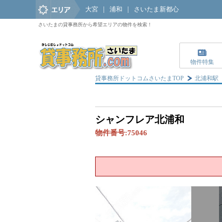
大宮
|
浦和
|
さいたま新都心
さいたまの貸事務所から希望エリアの物件を検索！
物件特集
貸事務所ドットコムさいたまTOP
北浦和駅
シャンフレア北浦和
物件番号:
75046