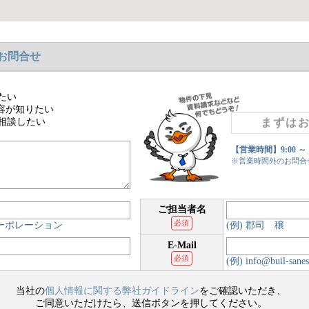
お問合せ
たい
容が知りたい
相談したい
まずは
【営業時間】9:00 ～
※営業時間外のお問合
ご担当者名
必須
コーポレーション
(例) 郡司 穣
E-Mail
必須
(例) info@buil-sanes
当社の
個人情報に関する弊社ガイドライン
をご確認いただき、
ご同意いただけたら、送信ボタンを押してください。