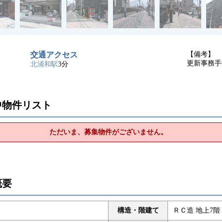
交通アクセス
【備考】
更新事務手
北浦和駅
3分
中物件リスト
ただいま、募集物件がございません。
概要
構造・階建て
ＲＣ造 地上7階 