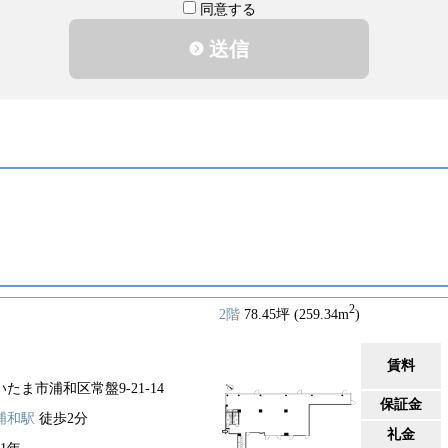
同意する
送信
2
2階
78.45坪 (259.34m
)
賃料
いたま市浦和区常盤9-21-14
保証金
浦和駅
徒歩2分
礼金