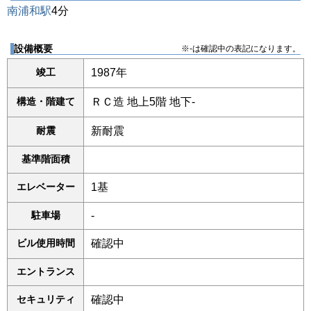
南浦和駅
4分
設備概要
※-は確認中の表記になります。
竣工
1987年
構造・階建て
ＲＣ造 地上5階 地下-
耐震
新耐震
基準階面積
エレベーター
1基
駐車場
-
ビル使用時間
確認中
エントランス
セキュリティ
確認中