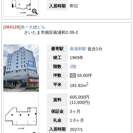
入居時期
即日
[084128]
第一大雄ビル
さいたま市南区南浦和2-39-2
最寄駅
南浦和駅
徒歩1分
竣工
1969年
階数
2階
坪数
G
55.00坪
2
平米
181.82m
605,000円
賃料
(11,000円)
保証金
3ヶ月
礼金
1.0ヶ月
入居時期
2027/1