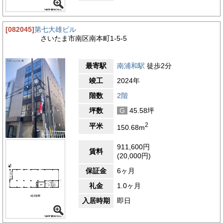
[082045]
第七大雄ビル
さいたま市南区南本町1-5-5
最寄駅
南浦和駅
徒歩2分
竣工
2024年
階数
2階
坪数
G
45.58坪
2
平米
150.68m
911,600円
賃料
(20,000円)
保証金
6ヶ月
礼金
1.0ヶ月
入居時期
即日