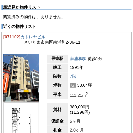
最近見た物件リスト
閲覧済みの物件は、ありません。
近くの物件リスト
[071102]
カトレヤビル
さいたま市南区南浦和2-36-11
最寄駅
南浦和駅
徒歩1分
竣工
1991年
階数
7階
坪数
G
33.64坪
2
平米
111.21m
380,000円
賃料
(11,296円)
保証金
5ヶ月
礼金
2.0ヶ月