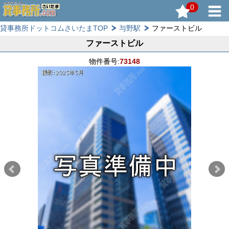
0
貸事務所ドットコムさいたまTOP
与野駅
ファーストビル
ファーストビル
物件番号:
73148