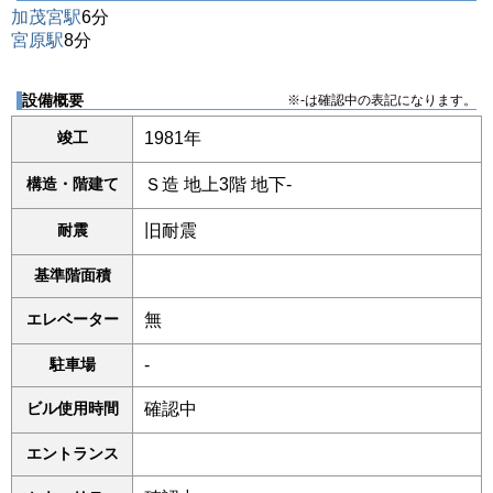
加茂宮駅
6分
宮原駅
8分
設備概要
※-は確認中の表記になります。
竣工
1981年
構造・階建て
Ｓ造 地上3階 地下-
耐震
旧耐震
基準階面積
エレベーター
無
駐車場
-
ビル使用時間
確認中
エントランス