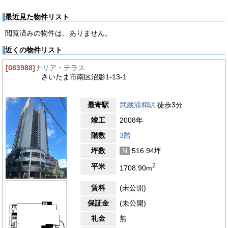
最近見た物件リスト
閲覧済みの物件は、ありません。
近くの物件リスト
[083988]
ナリア・テラス
さいたま市南区沼影1-13-1
最寄駅
武蔵浦和駅
徒歩3分
竣工
2008年
階数
3階
坪数
N
516.94坪
2
平米
1708.90m
賃料
(未公開)
保証金
(未公開)
礼金
無