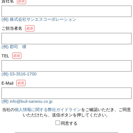
貴社名
必須
(例) 株式会社サンエスコーポレーション
ご担当者名
必須
(例) 郡司 穣
TEL
必須
(例) 03-3516-1700
E-Mail
必須
(例) info@buil-sanesu.co.jp
当社の
個人情報に関する弊社ガイドライン
をご確認いただき、ご同意
いただけたら、送信ボタンを押してください。
同意する