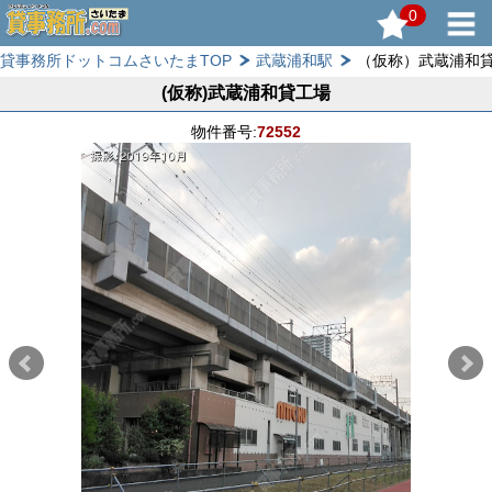
0
貸事務所ドットコムさいたまTOP
武蔵浦和駅
（仮称）武蔵浦和
(仮称)武蔵浦和貸工場
物件番号:
72552