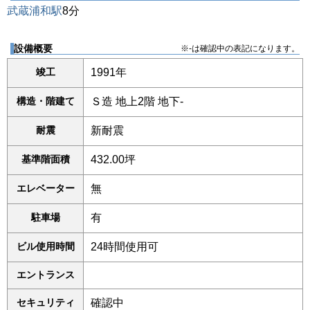
武蔵浦和駅
8分
設備概要
※-は確認中の表記になります。
竣工
1991年
構造・階建て
Ｓ造 地上2階 地下-
耐震
新耐震
基準階面積
432.00坪
エレベーター
無
駐車場
有
ビル使用時間
24時間使用可
エントランス
セキュリティ
確認中