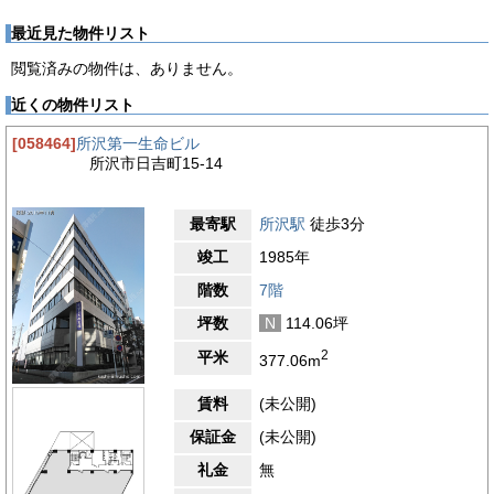
最近見た物件リスト
閲覧済みの物件は、ありません。
近くの物件リスト
[058464]
所沢第一生命ビル
所沢市日吉町15-14
最寄駅
所沢駅
徒歩3分
竣工
1985年
階数
7階
坪数
N
114.06坪
2
平米
377.06m
賃料
(未公開)
保証金
(未公開)
礼金
無