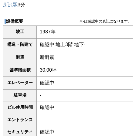
所沢駅
3分
設備概要
※-は確認中の表記になります。
竣工
1987年
構造・階建て
確認中 地上3階 地下-
耐震
新耐震
基準階面積
30.00坪
エレベーター
確認中
駐車場
-
ビル使用時間
確認中
エントランス
セキュリティ
確認中