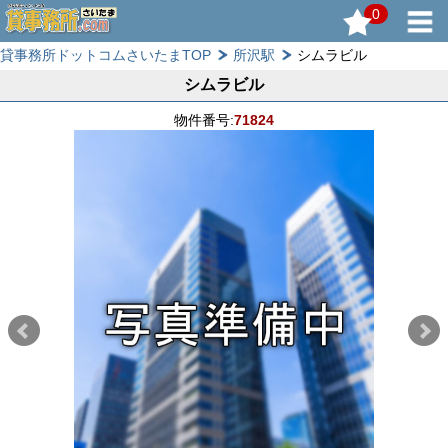
0
貸事務所ドットコムさいたまTOP
所沢駅
シムラビル
シムラビル
物件番号:
71824