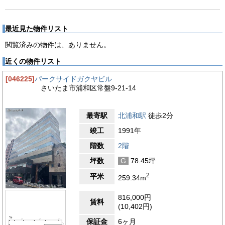
最近見た物件リスト
閲覧済みの物件は、ありません。
近くの物件リスト
[046225]
パークサイドガクヤビル
さいたま市浦和区常盤9-21-14
最寄駅
北浦和駅
徒歩2分
竣工
1991年
階数
2階
坪数
G
78.45坪
2
平米
259.34m
816,000円
賃料
(10,402円)
保証金
6ヶ月