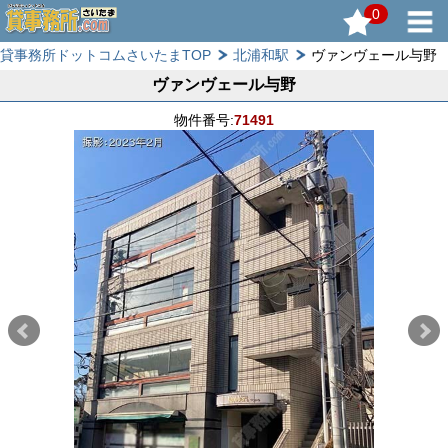
0
貸事務所ドットコムさいたまTOP
北浦和駅
ヴァンヴェール与野
ヴァンヴェール与野
物件番号:
71491