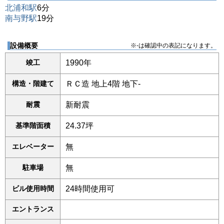
北浦和駅
6分
南与野駅
19分
設備概要
※-は確認中の表記になります。
竣工
1990年
構造・階建て
ＲＣ造 地上4階 地下-
耐震
新耐震
基準階面積
24.37坪
エレベーター
無
駐車場
無
ビル使用時間
24時間使用可
エントランス