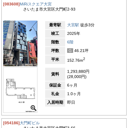
[083608]
MiRiスクエア大宮
さいたま市大宮区大門町2-93
最寄駅
大宮駅
徒歩3分
竣工
2025年
階数
6階
坪数
G
46.21坪
2
平米
152.76m
1,293,880円
賃料
(28,000円)
保証金
6ヶ月
礼金
1.0ヶ月
入居時期
即日
[054186]
大門町ビル
さいたま市大宮区大門町3-66