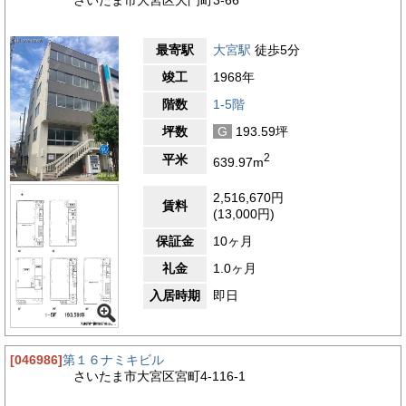
最寄駅
大宮駅
徒歩5分
竣工
1968年
階数
1-5階
坪数
G
193.59坪
2
平米
639.97m
2,516,670円
賃料
(13,000円)
保証金
10ヶ月
礼金
1.0ヶ月
入居時期
即日
[046986]
第１６ナミキビル
さいたま市大宮区宮町4-116-1