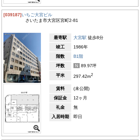
[039187]
いちご大宮ビル
さいたま市大宮区宮町2-81
最寄駅
大宮駅
徒歩8分
竣工
1986年
階数
B1階
坪数
N
89.97坪
2
平米
297.42m
賃料
(未公開)
保証金
12ヶ月
礼金
無
入居時期
即日