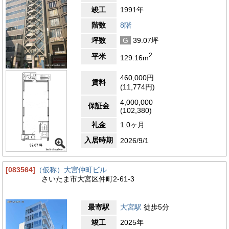
竣工
1991年
階数
8階
坪数
G
39.07坪
2
平米
129.16m
460,000円
賃料
(11,774円)
4,000,000
保証金
(102,380)
礼金
1.0ヶ月
入居時期
2026/9/1
[083564]
（仮称）大宮仲町ビル
さいたま市大宮区仲町2-61-3
最寄駅
大宮駅
徒歩5分
竣工
2025年