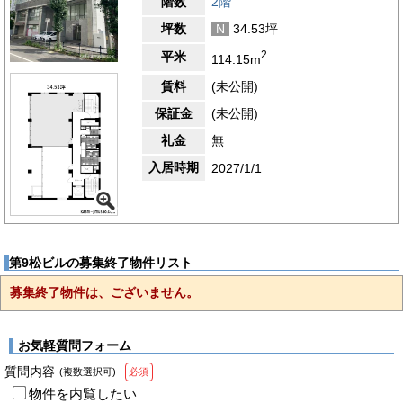
階数
2階
坪数
N
34.53坪
2
平米
114.15m
賃料
(未公開)
保証金
(未公開)
礼金
無
入居時期
2027/1/1
第9松ビルの募集終了物件リスト
募集終了物件は、ございません。
お気軽質問フォーム
質問内容
(複数選択可)
必須
物件を内覧したい