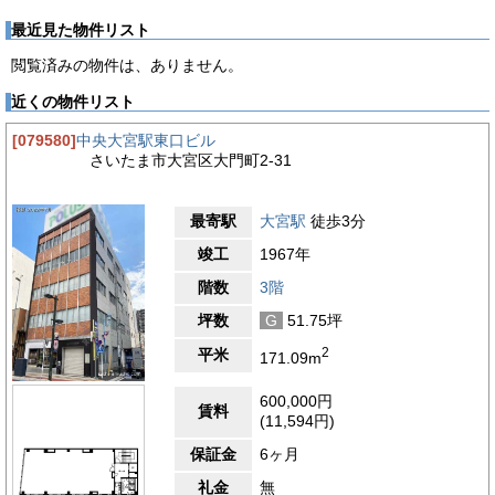
最近見た物件リスト
閲覧済みの物件は、ありません。
近くの物件リスト
[079580]
中央大宮駅東口ビル
さいたま市大宮区大門町2-31
最寄駅
大宮駅
徒歩3分
竣工
1967年
階数
3階
坪数
G
51.75坪
2
平米
171.09m
600,000円
賃料
(11,594円)
保証金
6ヶ月
礼金
無