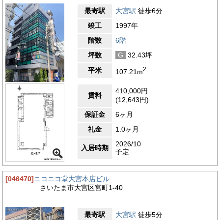
最寄駅
大宮駅
徒歩6分
竣工
1997年
階数
6階
坪数
G
32.43坪
2
平米
107.21m
410,000円
賃料
(12,643円)
保証金
6ヶ月
礼金
1.0ヶ月
2026/10
入居時期
予定
[046470]
ニコニコ堂大宮本店ビル
さいたま市大宮区宮町1-40
最寄駅
大宮駅
徒歩5分