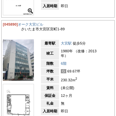
入居時期
即日
[045890]
オーク大宮ビル
さいたま市大宮区宮町1-89
最寄駅
大宮駅
徒歩5分
1980年 （改修：2013
竣工
年）
階数
6階
坪数
G
69.67坪
2
平米
230.32m
賃料
(未公開)
保証金
12ヶ月
礼金
無
入居時期
即日