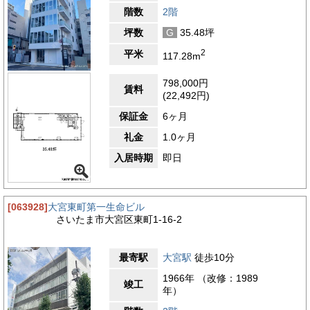
階数
2階
坪数
G
35.48坪
2
平米
117.28m
798,000円
賃料
(22,492円)
保証金
6ヶ月
礼金
1.0ヶ月
入居時期
即日
[063928]
大宮東町第一生命ビル
さいたま市大宮区東町1-16-2
最寄駅
大宮駅
徒歩10分
1966年 （改修：1989
竣工
年）