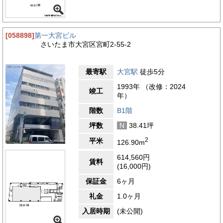
[058898]
第一大宮ビル
さいたま市大宮区宮町2-55-2
最寄駅
大宮駅
徒歩5分
1993年 （改修：2024
竣工
年）
階数
B1階
坪数
N
38.41坪
2
平米
126.90m
614,560円
賃料
(16,000円)
保証金
6ヶ月
礼金
1.0ヶ月
入居時期
(未公開)