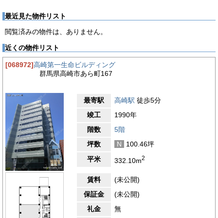
最近見た物件リスト
閲覧済みの物件は、ありません。
近くの物件リスト
[068972]
高崎第一生命ビルディング
群馬県高崎市あら町167
最寄駅
高崎駅
徒歩5分
竣工
1990年
階数
5階
坪数
N
100.46坪
2
平米
332.10m
賃料
(未公開)
保証金
(未公開)
礼金
無