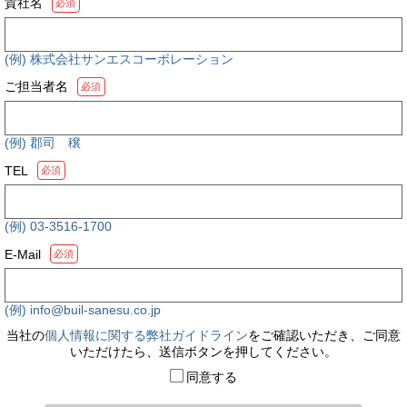
貴社名
必須
(例) 株式会社サンエスコーポレーション
ご担当者名
必須
(例) 郡司 穣
TEL
必須
(例) 03-3516-1700
E-Mail
必須
(例) info@buil-sanesu.co.jp
当社の
個人情報に関する弊社ガイドライン
をご確認いただき、ご同意
いただけたら、送信ボタンを押してください。
同意する