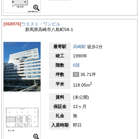
[068976]
ウエスト・ワンビル
群馬県高崎市八島町58-1
最寄駅
高崎駅
徒歩1分
竣工
1990年
階数
6階
坪数
N
35.71坪
2
平米
118.05m
賃料
(未公開)
保証金
12ヶ月
礼金
無
入居時期
即日