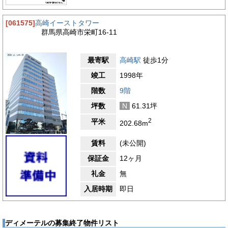
[061575]
高崎イーストタワー
群馬県高崎市栄町16-11
最寄駅
高崎駅
徒歩1分
竣工
1998年
階数
9階
坪数
N
61.31坪
2
平米
202.68m
賃料
(未公開)
保証金
12ヶ月
礼金
無
入居時期
即日
ディメーテルの募集終了物件リスト