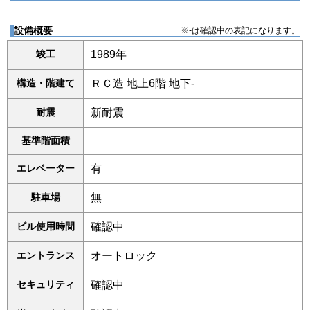
設備概要
※-は確認中の表記になります。
竣工
1989年
構造・階建て
ＲＣ造 地上6階 地下-
耐震
新耐震
基準階面積
エレベーター
有
駐車場
無
ビル使用時間
確認中
エントランス
オートロック
セキュリティ
確認中