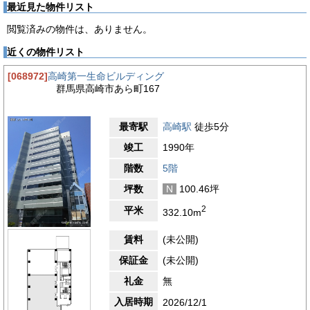
最近見た物件リスト
閲覧済みの物件は、ありません。
近くの物件リスト
[068972]
高崎第一生命ビルディング
群馬県高崎市あら町167
最寄駅
高崎駅
徒歩5分
竣工
1990年
階数
5階
坪数
N
100.46坪
2
平米
332.10m
賃料
(未公開)
保証金
(未公開)
礼金
無
入居時期
2026/12/1