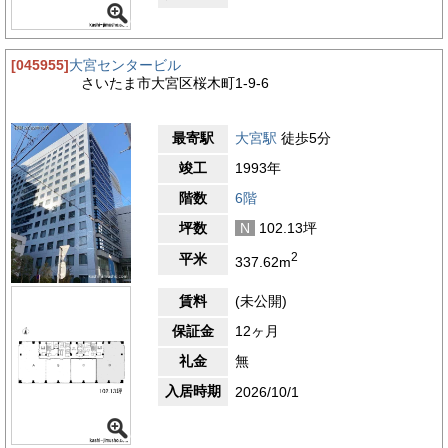
[045955]
大宮センタービル
さいたま市大宮区桜木町1-9-6
最寄駅
大宮駅
徒歩5分
竣工
1993年
階数
6階
坪数
N
102.13坪
2
平米
337.62m
賃料
(未公開)
保証金
12ヶ月
礼金
無
入居時期
2026/10/1