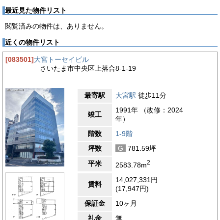
最近見た物件リスト
閲覧済みの物件は、ありません。
近くの物件リスト
[083501]
大宮トーセイビル
さいたま市中央区上落合8-1-19
最寄駅
大宮駅
徒歩11分
1991年 （改修：2024
竣工
年）
階数
1-9階
坪数
G
781.59坪
2
平米
2583.78m
14,027,331円
賃料
(17,947円)
保証金
10ヶ月
礼金
無