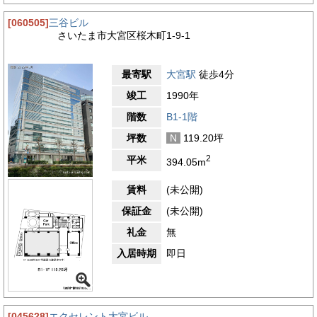
[060505]
三谷ビル
さいたま市大宮区桜木町1-9-1
最寄駅
大宮駅
徒歩4分
竣工
1990年
階数
B1-1階
坪数
N
119.20坪
2
平米
394.05m
賃料
(未公開)
保証金
(未公開)
礼金
無
入居時期
即日
[045628]
エクセレント大宮ビル