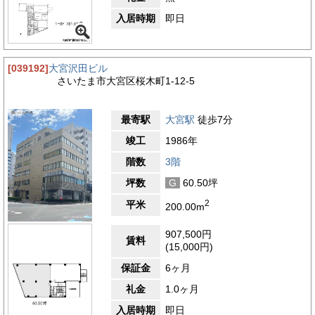
入居時期
即日
[039192]
大宮沢田ビル
さいたま市大宮区桜木町1-12-5
最寄駅
大宮駅
徒歩7分
竣工
1986年
階数
3階
坪数
G
60.50坪
2
平米
200.00m
907,500円
賃料
(15,000円)
保証金
6ヶ月
礼金
1.0ヶ月
入居時期
即日