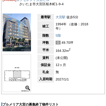
さいたま市大宮区桜木町1-9-4
最寄駅
大宮駅
徒歩5分
1994年 （改修：2018
竣工
年）
階数
5階
坪数
G
49.70坪
2
平米
164.32m
賃料
(未公開)
保証金
12ヶ月
礼金
無
入居時期
2027/1/1
プルメリア大宮の募集終了物件リスト