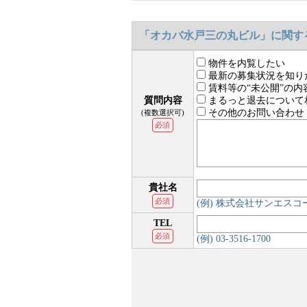
「オカバ水戸三の丸ビル」に関す
物件を内覧したい
最新の募集状況を知り
賃料等の“未公開”の内
質問内容
まるっと退去について
その他のお問い合わせ
(複数選択可)
必須
貴社名
必須
(例) 株式会社サンエス
TEL
必須
(例) 03-3516-1700