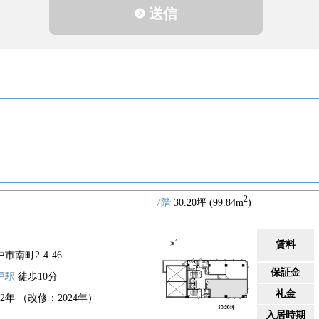
送信
2
7階
30.20坪 (99.84m
)
賃料
市南町2-4-46
保証金
戸駅
徒歩10分
礼金
92年 （改修：2024年）
入居時期