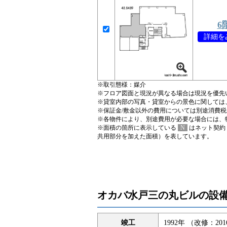
6
詳細をみ
※取引態様：媒介
※フロア図面と現況が異なる場合は現況を優先
※貸室内部の写真・貸室からの景色に関しては
※保証金/敷金以外の費用については別途消費
※各物件により、別途費用が必要な場合には、
※面積の箇所に表示している
N
はネット契約
共用部分を加えた面積）を表しています。
オカバ水戸三の丸ビルの設
竣工
1992年 （改修：20