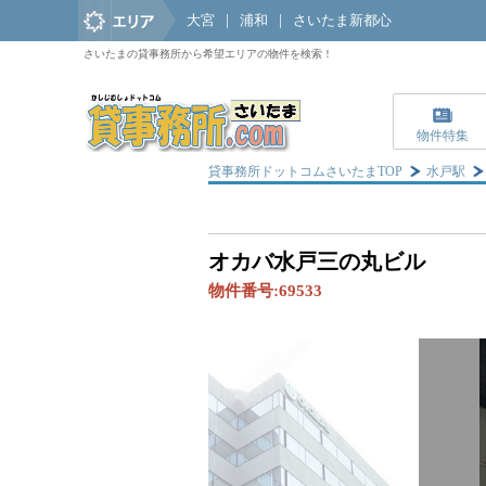
大宮
|
浦和
|
さいたま新都心
さいたまの貸事務所から希望エリアの物件を検索！
物件特集
貸事務所ドットコムさいたまTOP
水戸駅
オカバ水戸三の丸ビル
物件番号:
69533