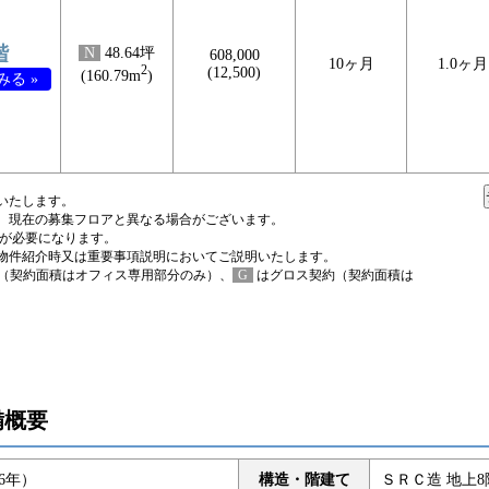
階
N
48.64坪
608,000
10ヶ月
1.0ヶ月
2
(12,500)
(160.79m
)
る »
いたします。
、現在の募集フロアと異なる場合がございます。
税が必要になります。
物件紹介時又は重要事項説明においてご説明いたします。
（契約面積はオフィス専用部分のみ）、
G
はグロス契約（契約面積は
備概要
16年）
構造・階建て
ＳＲＣ造 地上8