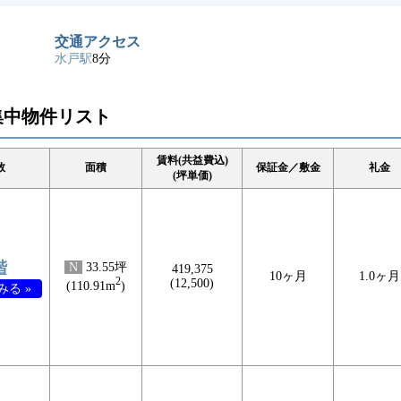
交通アクセス
水戸駅
8分
集中物件リスト
賃料(共益費込)
数
面積
保証金／敷金
礼金
(坪単価)
階
N
33.55坪
419,375
10ヶ月
1.0ヶ月
2
(12,500)
(110.91m
)
る »