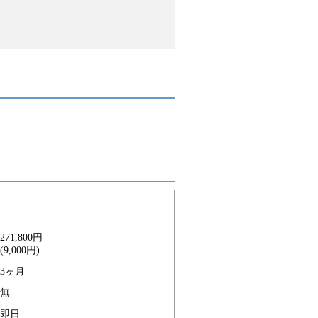
271,800円
(9,000円)
3ヶ月
無
即日