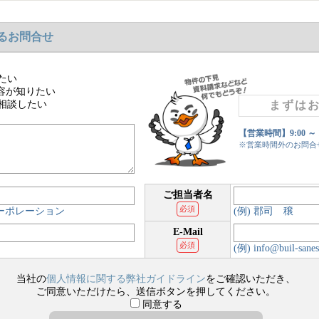
るお問合せ
たい
容が知りたい
相談したい
まずは
【営業時間】9:00 ～
※営業時間外のお問合
ご担当者名
必須
コーポレーション
(例) 郡司 穣
E-Mail
必須
(例) info@buil-sanes
当社の
個人情報に関する弊社ガイドライン
をご確認いただき、
ご同意いただけたら、送信ボタンを押してください。
同意する