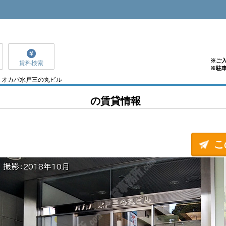
※ご
賃料検索
※駐
オカバ水戸三の丸ビル
の賃貸情報
こ