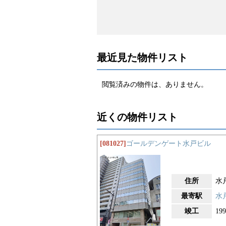
最近見た物件リスト
閲覧済みの物件は、ありません。
近くの物件リスト
[081027]
ゴールデンゲート水戸ビル
住所
水戸
最寄駅
水
竣工
19