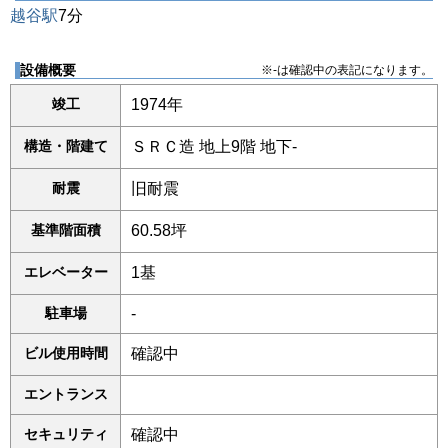
越谷駅
7分
設備概要
※-は確認中の表記になります。
竣工
1974年
構造・階建て
ＳＲＣ造 地上9階 地下-
耐震
旧耐震
基準階面積
60.58坪
エレベーター
1基
駐車場
-
ビル使用時間
確認中
エントランス
セキュリティ
確認中