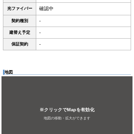
光ファイバー
確認中
契約種別
-
建替え予定
-
保証契約
-
地図
※クリックでMapを有効化
地図の移動・拡大ができます