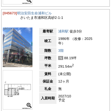
[045673]
明治安田生命浦和ビル
さいたま市浦和区高砂2-1-1
最寄駅
浦和駅
徒歩3分
1986年 （改修：2025
竣工
年）
階数
3階
坪数
N
88.19坪
2
平米
291.54m
賃料
(未公開)
保証金
12ヶ月
礼金
無
2027/10
入居時期
予定