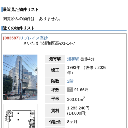
最近見た物件リスト
閲覧済みの物件は、ありません。
近くの物件リスト
[083587]
リプレイス高砂
さいたま市浦和区高砂1-14-7
最寄駅
浦和駅
徒歩4分
1993年 （改修：2026
竣工
年）
階数
2階
坪数
G
91.66坪
2
平米
303.01m
1,283,240円
賃料
(14,000円)
保証金
8ヶ月