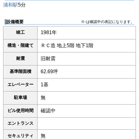
浦和駅
5分
設備概要
※-は確認中の表記になります。
竣工
1981年
構造・階建て
ＲＣ造 地上5階 地下1階
耐震
旧耐震
基準階面積
62.69坪
エレベーター
1基
駐車場
無
ビル使用時間
確認中
エントランス
セキュリティ
無