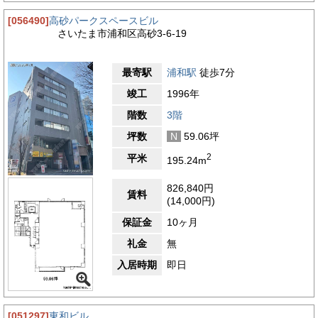
[056490]
高砂パークスペースビル
さいたま市浦和区高砂3-6-19
最寄駅
浦和駅
徒歩7分
竣工
1996年
階数
3階
坪数
N
59.06坪
2
平米
195.24m
826,840円
賃料
(14,000円)
保証金
10ヶ月
礼金
無
入居時期
即日
[051297]
東和ビル