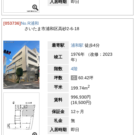
入居時期
即日
[053736]
No.R浦和
さいたま市浦和区高砂2-6-18
最寄駅
浦和駅
徒歩4分
1976年 （改修：2023
竣工
年）
階数
4階
坪数
G
60.42坪
2
平米
199.74m
996,930円
賃料
(16,500円)
保証金
12ヶ月
礼金
無
入居時期
即日