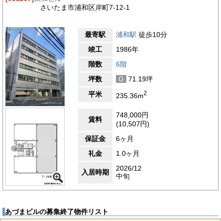
さいたま市浦和区岸町7-12-1
最寄駅
浦和駅
徒歩10分
竣工
1986年
階数
6階
坪数
G
71.19坪
2
平米
235.36m
748,000円
賃料
(10,507円)
保証金
6ヶ月
礼金
1.0ヶ月
2026/12
入居時期
中旬
あづまビルの募集終了物件リスト