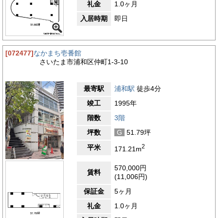
礼金
1.0ヶ月
入居時期
即日
[072477]
なかまち壱番館
さいたま市浦和区仲町1-3-10
最寄駅
浦和駅
徒歩4分
竣工
1995年
階数
3階
坪数
G
51.79坪
2
平米
171.21m
570,000円
賃料
(11,006円)
保証金
5ヶ月
礼金
1.0ヶ月