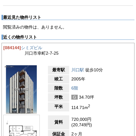
最近見た物件リスト
閲覧済みの物件は、ありません。
近くの物件リスト
[084144]
シミズビル
川口市幸町2-7-25
最寄駅
川口駅
徒歩10分
竣工
2005年
階数
6階
坪数
G
34.70坪
2
平米
114.71m
720,000円
賃料
(20,749円)
保証金
2ヶ月