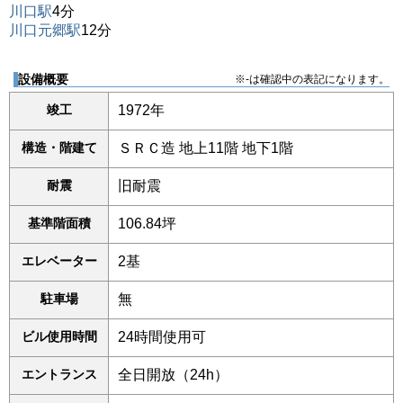
川口駅
4分
川口元郷駅
12分
設備概要
※-は確認中の表記になります。
竣工
1972年
構造・階建て
ＳＲＣ造 地上11階 地下1階
耐震
旧耐震
基準階面積
106.84坪
エレベーター
2基
駐車場
無
ビル使用時間
24時間使用可
エントランス
全日開放（24h）