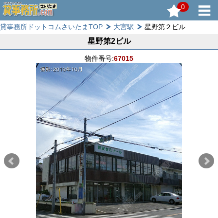
0
貸事務所ドットコムさいたまTOP
大宮駅
星野第２ビル
星野第2ビル
物件番号:
67015