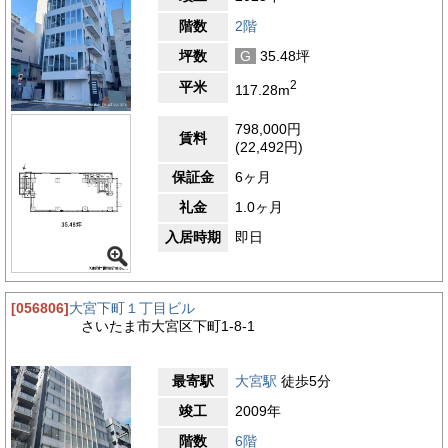
階数
2階
坪数
G
35.48坪
2
平米
117.28m
798,000円
賃料
(22,492円)
保証金
6ヶ月
礼金
1.0ヶ月
入居時期
即日
[056806]
大宮下町１丁目ビル
さいたま市大宮区下町1-8-1
最寄駅
大宮駅
徒歩5分
竣工
2009年
階数
6階