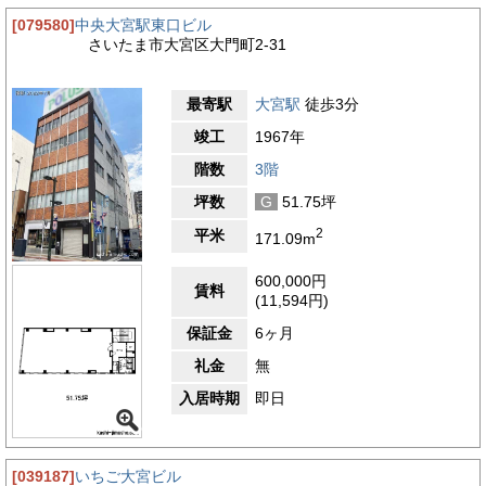
[079580]
中央大宮駅東口ビル
さいたま市大宮区大門町2-31
最寄駅
大宮駅
徒歩3分
竣工
1967年
階数
3階
坪数
G
51.75坪
2
平米
171.09m
600,000円
賃料
(11,594円)
保証金
6ヶ月
礼金
無
入居時期
即日
[039187]
いちご大宮ビル