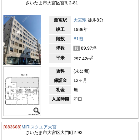
さいたま市大宮区宮町2-81
最寄駅
大宮駅
徒歩8分
竣工
1986年
階数
B1階
坪数
N
89.97坪
2
平米
297.42m
賃料
(未公開)
保証金
12ヶ月
礼金
無
入居時期
即日
[083608]
MiRiスクエア大宮
さいたま市大宮区大門町2-93