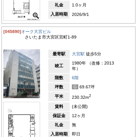
礼金
1.0ヶ月
入居時期
2026/9/1
[045890]
オーク大宮ビル
さいたま市大宮区宮町1-89
最寄駅
大宮駅
徒歩5分
1980年 （改修：2013
竣工
年）
階数
6階
坪数
G
69.67坪
2
平米
230.32m
賃料
(未公開)
保証金
12ヶ月
礼金
無
入居時期
即日