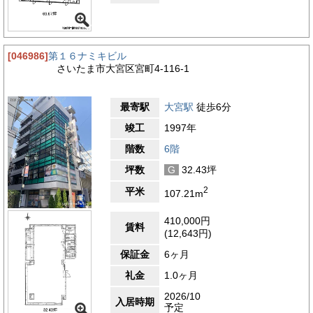
[046986]
第１６ナミキビル
さいたま市大宮区宮町4-116-1
最寄駅
大宮駅
徒歩6分
竣工
1997年
階数
6階
坪数
G
32.43坪
2
平米
107.21m
410,000円
賃料
(12,643円)
保証金
6ヶ月
礼金
1.0ヶ月
2026/10
入居時期
予定