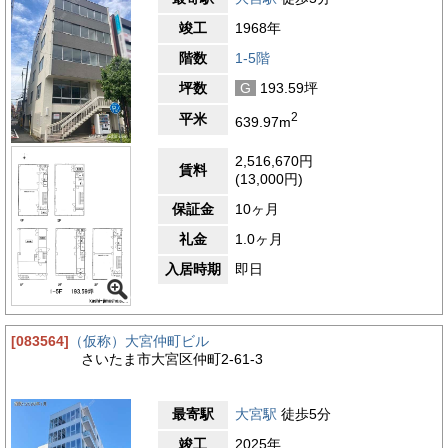
竣工
1968年
階数
1-5階
坪数
G
193.59坪
2
平米
639.97m
2,516,670円
賃料
(13,000円)
保証金
10ヶ月
礼金
1.0ヶ月
入居時期
即日
[083564]
（仮称）大宮仲町ビル
さいたま市大宮区仲町2-61-3
最寄駅
大宮駅
徒歩5分
竣工
2025年