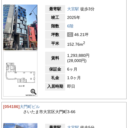
最寄駅
大宮駅
徒歩3分
竣工
2025年
階数
6階
坪数
G
46.21坪
2
平米
152.76m
1,293,880円
賃料
(28,000円)
保証金
6ヶ月
礼金
1.0ヶ月
入居時期
即日
[054186]
大門町ビル
さいたま市大宮区大門町3-66
最寄駅
大宮駅
徒歩5分