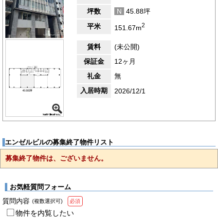
坪数
N
45.88坪
2
平米
151.67m
賃料
(未公開)
保証金
12ヶ月
礼金
無
入居時期
2026/12/1
エンゼルビルの募集終了物件リスト
募集終了物件は、ございません。
お気軽質問フォーム
質問内容
(複数選択可)
必須
物件を内覧したい