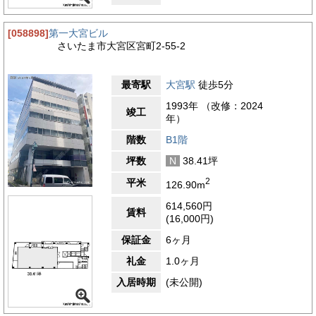
[058898]
第一大宮ビル
さいたま市大宮区宮町2-55-2
最寄駅
大宮駅
徒歩5分
1993年 （改修：2024
竣工
年）
階数
B1階
坪数
N
38.41坪
2
平米
126.90m
614,560円
賃料
(16,000円)
保証金
6ヶ月
礼金
1.0ヶ月
入居時期
(未公開)