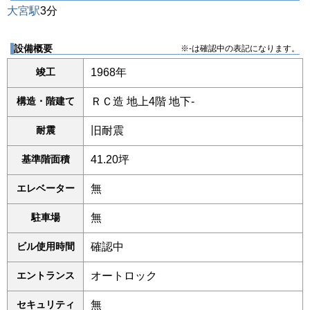
大宮駅
3分
設備概要
※-は確認中の表記になります。
竣工
1968年
構造・階建て
ＲＣ造 地上4階 地下-
耐震
旧耐震
基準階面積
41.20坪
エレベーター
無
駐車場
無
ビル使用時間
確認中
エントランス
オートロック
セキュリティ
無