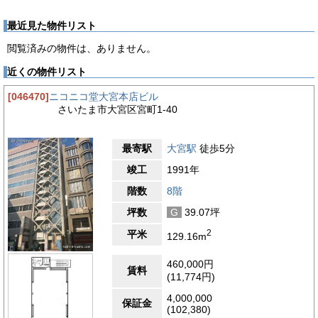
最近見た物件リスト
閲覧済みの物件は、ありません。
近くの物件リスト
[046470]
ニコニコ堂大宮本店ビル
さいたま市大宮区宮町1-40
最寄駅
大宮駅
徒歩5分
竣工
1991年
階数
8階
坪数
G
39.07坪
2
平米
129.16m
460,000円
賃料
(11,774円)
4,000,000
保証金
(102,380)