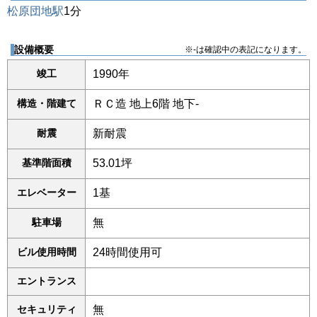
松原団地駅
1分
設備概要
※-は確認中の表記になります。
竣工
1990年
構造・階建て
ＲＣ造 地上6階 地下-
耐震
新耐震
基準階面積
53.01坪
エレベーター
1基
駐車場
無
ビル使用時間
24時間使用可
エントランス
セキュリティ
無