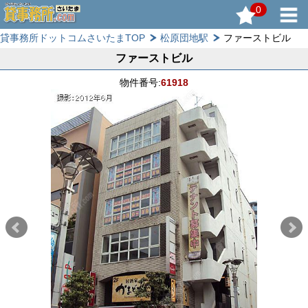
0
貸事務所ドットコムさいたまTOP
松原団地駅
ファーストビル
ファーストビル
物件番号:
61918