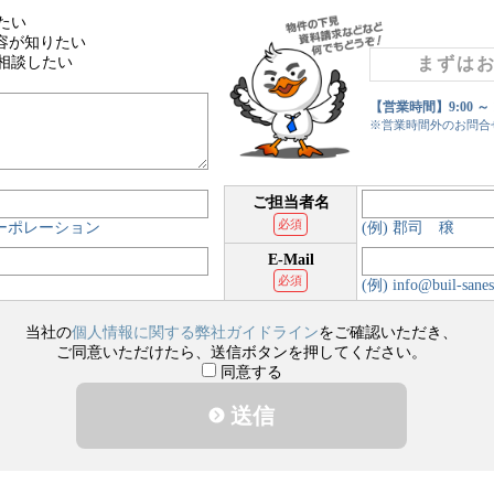
たい
容が知りたい
相談したい
まずは
【営業時間】9:00 ～
※営業時間外のお問合
ご担当者名
必須
コーポレーション
(例) 郡司 穣
E-Mail
必須
(例) info@buil-sanes
当社の
個人情報に関する弊社ガイドライン
をご確認いただき、
ご同意いただけたら、送信ボタンを押してください。
同意する
送信