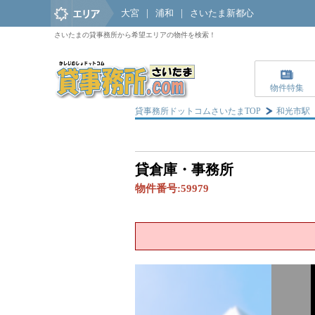
大宮
|
浦和
|
さいたま新都心
さいたまの貸事務所から希望エリアの物件を検索！
物件特集
貸事務所ドットコムさいたまTOP
和光市駅
貸倉庫・事務所
物件番号:
59979