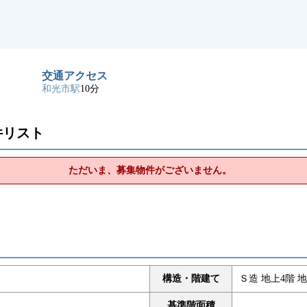
交通アクセス
和光市駅
10分
件リスト
ただいま、募集物件がございません。
構造・階建て
Ｓ造 地上4階 地
基準階面積