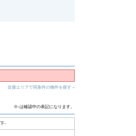
近接エリアで同条件の物件を探す »
※-は確認中の表記になります。
下-