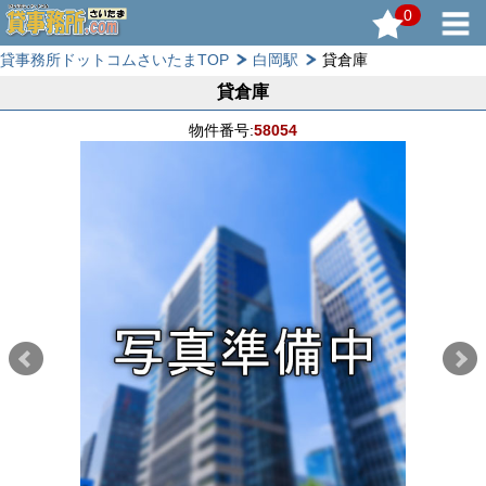
0
貸事務所ドットコムさいたまTOP
白岡駅
貸倉庫
貸倉庫
物件番号:
58054