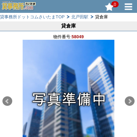
0
貸事務所ドットコムさいたまTOP
北戸田駅
貸倉庫
貸倉庫
物件番号:
58049