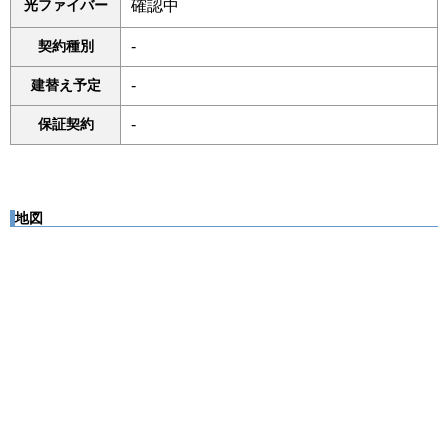
光ファイバー
確認中
契約種別
-
建替え予定
-
保証契約
-
地図