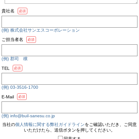
貴社名
必須
(例) 株式会社サンエスコーポレーション
ご担当者名
必須
(例) 郡司 穣
TEL
必須
(例) 03-3516-1700
E-Mail
必須
(例) info@buil-sanesu.co.jp
当社の
個人情報に関する弊社ガイドライン
をご確認いただき、ご同意
いただけたら、送信ボタンを押してください。
同意する