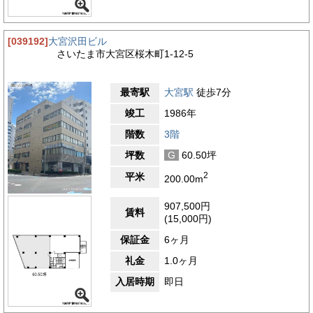
[039192]
大宮沢田ビル
さいたま市大宮区桜木町1-12-5
最寄駅
大宮駅
徒歩7分
竣工
1986年
階数
3階
坪数
G
60.50坪
2
平米
200.00m
907,500円
賃料
(15,000円)
保証金
6ヶ月
礼金
1.0ヶ月
入居時期
即日