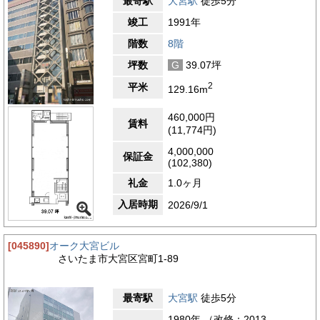
最寄駅
大宮駅
徒歩5分
竣工
1991年
階数
8階
坪数
G
39.07坪
2
平米
129.16m
460,000円
賃料
(11,774円)
4,000,000
保証金
(102,380)
礼金
1.0ヶ月
入居時期
2026/9/1
[045890]
オーク大宮ビル
さいたま市大宮区宮町1-89
最寄駅
大宮駅
徒歩5分
1980年 （改修：2013