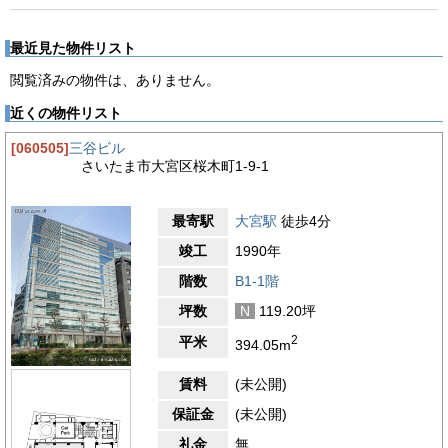
最近見た物件リスト
閲覧済みの物件は、ありません。
近くの物件リスト
[060505]
三谷ビル
さいたま市大宮区桜木町1-9-1
最寄駅
大宮駅
徒歩4分
竣工
1990年
階数
B1-1階
坪数
N
119.20坪
2
平米
394.05m
賃料
(未公開)
保証金
(未公開)
礼金
無