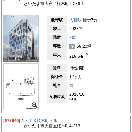
さいたま市大宮区桜木町2-286-1
最寄駅
大宮駅
徒歩7分
竣工
2026年
階数
2階
坪数
G
65.20坪
2
平米
215.54m
賃料
(未公開)
保証金
12ヶ月
礼金
無
2026/10
入居時期
中旬
[073940]
ＡＸＩＳ桜木町ビル
さいたま市大宮区桜木町4-213