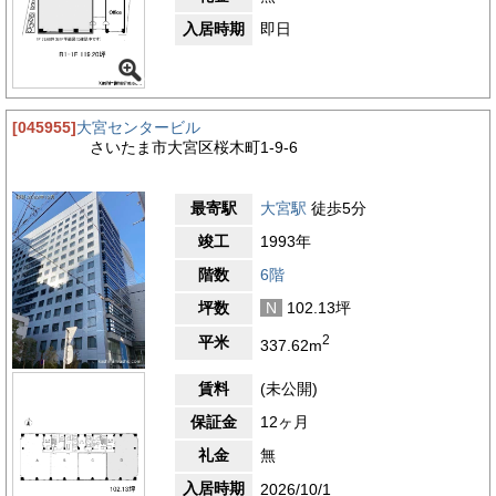
入居時期
即日
[045955]
大宮センタービル
さいたま市大宮区桜木町1-9-6
最寄駅
大宮駅
徒歩5分
竣工
1993年
階数
6階
坪数
N
102.13坪
2
平米
337.62m
賃料
(未公開)
保証金
12ヶ月
礼金
無
入居時期
2026/10/1