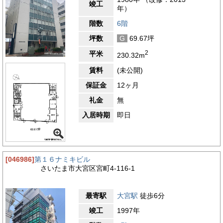
竣工
年）
階数
6階
坪数
G
69.67坪
2
平米
230.32m
賃料
(未公開)
保証金
12ヶ月
礼金
無
入居時期
即日
[046986]
第１６ナミキビル
さいたま市大宮区宮町4-116-1
最寄駅
大宮駅
徒歩6分
竣工
1997年