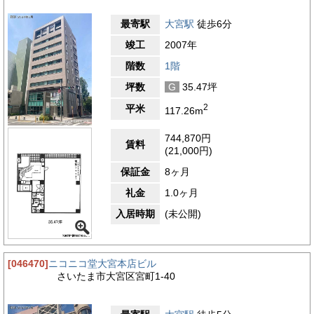
最寄駅
大宮駅
徒歩6分
竣工
2007年
階数
1階
坪数
G
35.47坪
2
平米
117.26m
744,870円
賃料
(21,000円)
保証金
8ヶ月
礼金
1.0ヶ月
入居時期
(未公開)
[046470]
ニコニコ堂大宮本店ビル
さいたま市大宮区宮町1-40