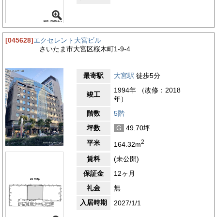
[045628]
エクセレント大宮ビル
さいたま市大宮区桜木町1-9-4
最寄駅
大宮駅
徒歩5分
1994年 （改修：2018
竣工
年）
階数
5階
坪数
G
49.70坪
2
平米
164.32m
賃料
(未公開)
保証金
12ヶ月
礼金
無
入居時期
2027/1/1