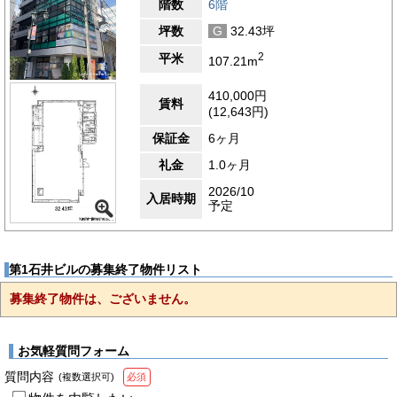
階数
6階
坪数
G
32.43坪
2
平米
107.21m
410,000円
賃料
(12,643円)
保証金
6ヶ月
礼金
1.0ヶ月
2026/10
入居時期
予定
第1石井ビルの募集終了物件リスト
募集終了物件は、ございません。
お気軽質問フォーム
質問内容
(複数選択可)
必須