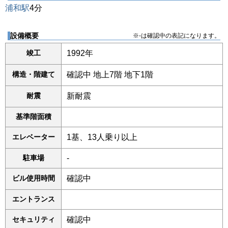
浦和駅
4分
設備概要
※-は確認中の表記になります。
竣工
1992年
構造・階建て
確認中 地上7階 地下1階
耐震
新耐震
基準階面積
エレベーター
1基、13人乗り以上
駐車場
-
ビル使用時間
確認中
エントランス
セキュリティ
確認中