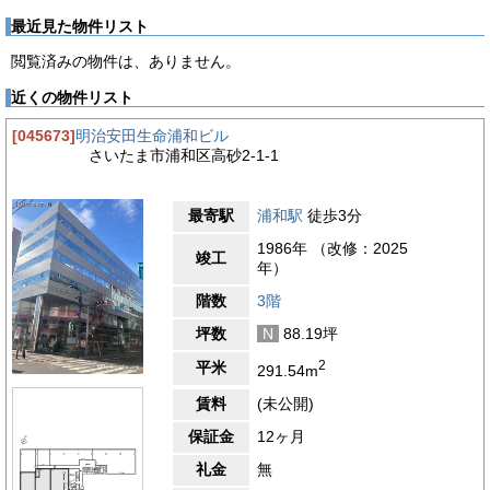
最近見た物件リスト
閲覧済みの物件は、ありません。
近くの物件リスト
[045673]
明治安田生命浦和ビル
さいたま市浦和区高砂2-1-1
最寄駅
浦和駅
徒歩3分
1986年 （改修：2025
竣工
年）
階数
3階
坪数
N
88.19坪
2
平米
291.54m
賃料
(未公開)
保証金
12ヶ月
礼金
無