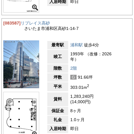
入居時期
即日
[083587]
リプレイス高砂
さいたま市浦和区高砂1-14-7
最寄駅
浦和駅
徒歩4分
1993年 （改修：2026
竣工
年）
階数
2階
坪数
G
91.66坪
2
平米
303.01m
1,283,240円
賃料
(14,000円)
保証金
8ヶ月
礼金
1.0ヶ月
入居時期
即日