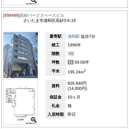
[056490]
高砂パークスペースビル
さいたま市浦和区高砂3-6-19
最寄駅
浦和駅
徒歩7分
竣工
1996年
階数
3階
坪数
N
59.06坪
2
平米
195.24m
826,840円
賃料
(14,000円)
保証金
10ヶ月
礼金
無
入居時期
即日