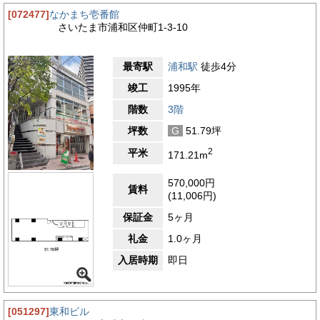
[072477]
なかまち壱番館
さいたま市浦和区仲町1-3-10
最寄駅
浦和駅
徒歩4分
竣工
1995年
階数
3階
坪数
G
51.79坪
2
平米
171.21m
570,000円
賃料
(11,006円)
保証金
5ヶ月
礼金
1.0ヶ月
入居時期
即日
[051297]
東和ビル