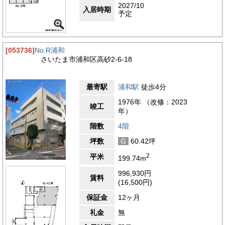
2027/10
入居時期
予定
[053736]
No.R浦和
さいたま市浦和区高砂2-6-18
最寄駅
浦和駅
徒歩4分
1976年 （改修：2023
竣工
年）
階数
4階
坪数
G
60.42坪
2
平米
199.74m
996,930円
賃料
(16,500円)
保証金
12ヶ月
礼金
無