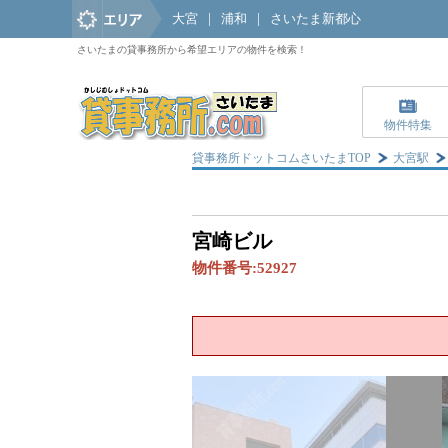
大宮
|
浦和
|
さいたま新都心
さいたまの貸事務所から希望エリアの物件を検索！
物件特集
貸事務所ドットコムさいたまTOP
大宮駅
宮崎ビル
物件番号:
52927