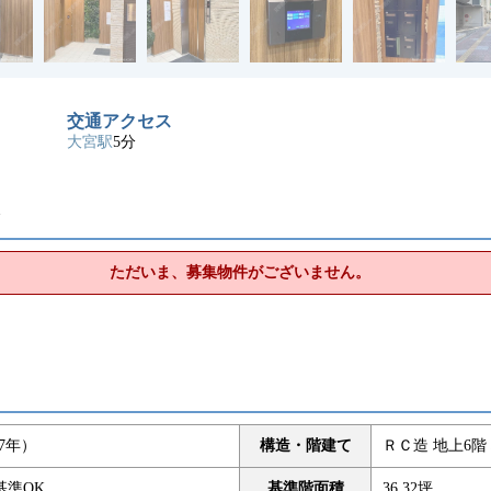
交通アクセス
大宮駅
5分
ト
ただいま、募集物件がございません。
07年）
構造・階建て
ＲＣ造 地上6階
基準OK
基準階面積
36.32坪