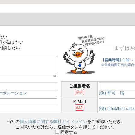
たい
容が知りたい
相談したい
まずは
【営業時間】9:00 ～
※営業時間外のお問合
ご担当者名
必須
コーポレーション
(例) 郡司 穣
E-Mail
必須
(例) info@buil-sanes
当社の
個人情報に関する弊社ガイドライン
をご確認いただき、
ご同意いただけたら、送信ボタンを押してください。
同意する