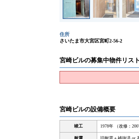
住所
さいたま市大宮区宮町2-56-2
宮崎ビルの募集中物件リス
宮崎ビルの設備概要
竣工
1978年 （改修：20
耐震
旧耐震＋補強済 or 