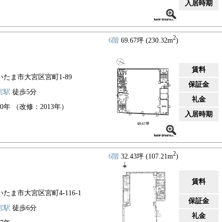
入居時期
2
6階
69.67坪 (230.32m
)
賃料
いたま市大宮区宮町1-89
保証金
宮駅
徒歩5分
礼金
80年 （改修：2013年）
入居時期
2
6階
32.43坪 (107.21m
)
賃料
いたま市大宮区宮町4-116-1
保証金
宮駅
徒歩6分
礼金