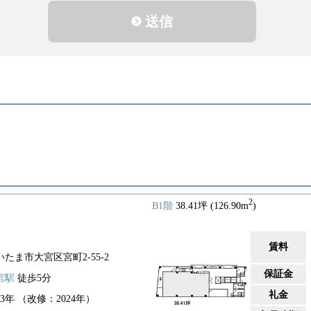
送信
2
B1階
38.41坪 (126.90m
)
賃料
いたま市大宮区宮町2-55-2
保証金
宮駅
徒歩5分
礼金
93年 （改修：2024年）