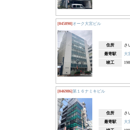
[045890]
オーク大宮ビル
住所
さ
最寄駅
大
竣工
19
[046986]
第１６ナミキビル
住所
さ
最寄駅
大