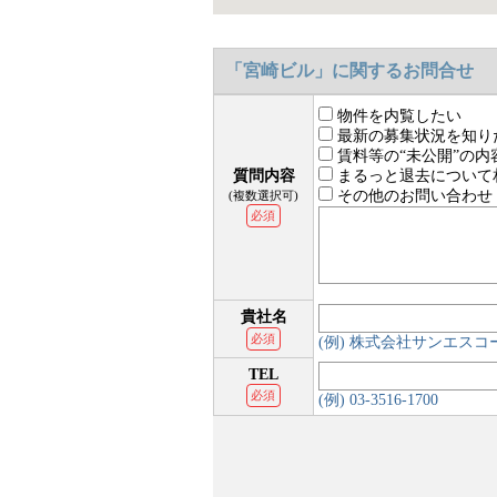
「宮崎ビル」に関するお問合せ
物件を内覧したい
最新の募集状況を知り
賃料等の“未公開”の内
質問内容
まるっと退去について
その他のお問い合わせ
(複数選択可)
必須
貴社名
必須
(例) 株式会社サンエス
TEL
必須
(例) 03-3516-1700