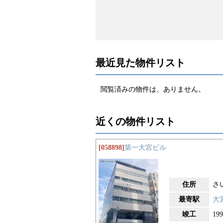
最近見た物件リスト
閲覧済みの物件は、ありません。
近くの物件リスト
[058898]
第一大宮ビル
住所
さ
最寄駅
大
竣工
19