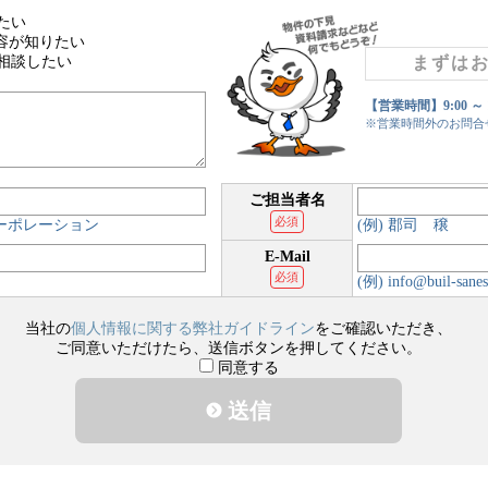
たい
容が知りたい
相談したい
まずは
【営業時間】9:00 ～
※営業時間外のお問合
ご担当者名
必須
コーポレーション
(例) 郡司 穣
E-Mail
必須
(例) info@buil-sanes
当社の
個人情報に関する弊社ガイドライン
をご確認いただき、
ご同意いただけたら、送信ボタンを押してください。
同意する
送信