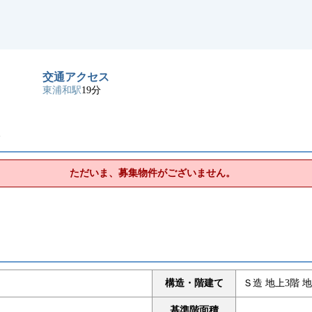
交通アクセス
東浦和駅
19分
ト
ただいま、募集物件がございません。
構造・階建て
Ｓ造 地上3階 地
基準階面積