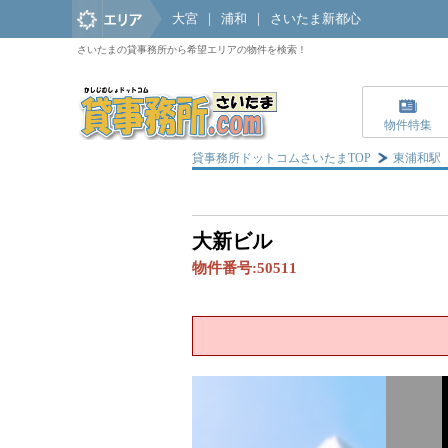
大宮
|
浦和
|
さいたま新都心
さいたまの貸事務所から希望エリアの物件を検索！
物件特集
貸事務所ドットコムさいたまTOP
東浦和駅
大新ビル
物件番号:
50511