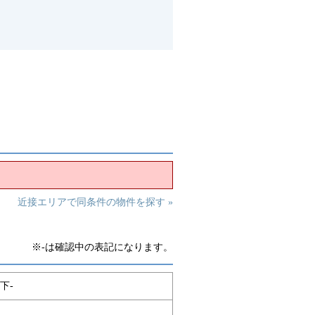
近接エリアで同条件の物件を探す »
※-は確認中の表記になります。
下-